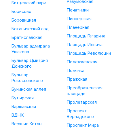
Разумовская
Битцевский парк
Печатники
Борисово
Пионерская
Боровицкая
Планерная
Ботанический сад
Площадь Гагарина
Братиславская
Площадь Ильича
Бульвар адмирала
Ушакова
Площадь Революции
Бульвар Дмитрия
Полежаевская
Донского
Полянка
Бульвар
Пражская
Рокоссовского
Преображенская
Бунинская аллея
площадь
Бутырская
Пролетарская
Варшавская
Проспект
ВДНХ
Вернадского
Верхние Котлы
Проспект Мира