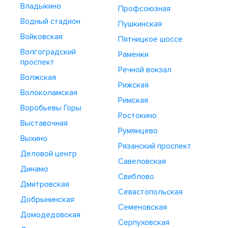
Владыкино
Профсоюзная
Водный стадион
Пушкинская
Войковская
Пятницкое шоссе
Волгоградский
Раменки
проспект
Речной вокзал
Волжская
Рижская
Волоколамская
Римская
Воробьевы Горы
Ростокино
Выставочная
Румянцево
Выхино
Рязанский проспект
Деловой центр
Савеловская
Динамо
Свиблово
Дмитровская
Севастопольская
Добрынинская
Семеновская
Домодедовская
Серпуховская