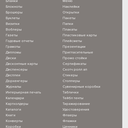
Бланки
Меню
Блокноты
Наклейки
Брошюры
Открытки
Буклеты
Пакеты
Визитки
Папки
Воблеры
Плакаты
Газеты
Пластиковые карты
Годовые отчеты
Плейсметы
Грамоты
Презентации
Дипломы
Пригласительные
Диски
Промо стойки
Дисконтные карты
Сертификаты
Диспенсеры
Скотч ролл ап
Дисплеи
Стикеры
Дорхенгеры
Стопперы
Журналы
Сувенирные коробки
Интерьерная печать
Таблички
Календари
Тейбл тенты
Картхолдеры
Тиражирование
Каталоги
Удостоверения
Книги
Флаеры
Конверты
Флажки
Коробки
Ценники