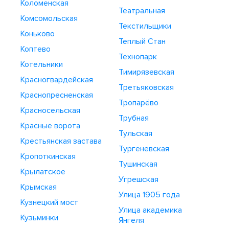
Коломенская
Театральная
Комсомольская
Текстильщики
Коньково
Теплый Стан
Коптево
Технопарк
Котельники
Тимирязевская
Красногвардейская
Третьяковская
Краснопресненская
Тропарёво
Красносельская
Трубная
Красные ворота
Тульская
Крестьянская застава
Тургеневская
Кропоткинская
Тушинская
Крылатское
Угрешская
Крымская
Улица 1905 года
Кузнецкий мост
Улица академика
Кузьминки
Янгеля