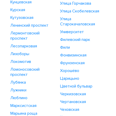
Кунцевская
Улица Горчакова
Курская
Улица Скобелевская
Кутузовская
Улица
Старокачаловская
Ленинский проспект
Университет
Лермонтовский
проспект
Филевский парк
Лесопарковая
Фили
Лихоборы
Фонвизинская
Локомотив
Фрунзенская
Ломоносовский
Хорошёво
проспект
Царицыно
Лубянка
Цветной бульвар
Лужники
Черкизовская
Люблино
Чертановская
Марксистская
Чеховская
Марьина роща