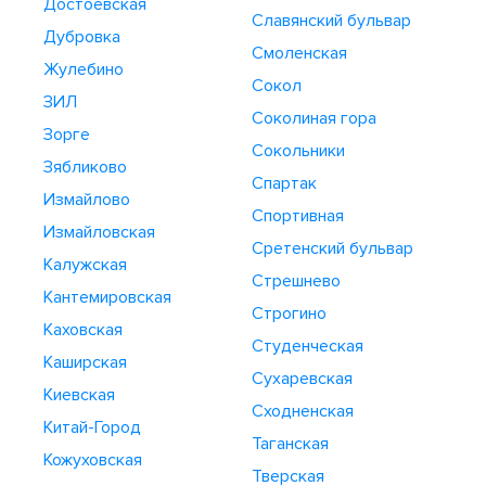
Достоевская
Славянский бульвар
Дубровка
Смоленская
Жулебино
Сокол
ЗИЛ
Соколиная гора
Зорге
Сокольники
Зябликово
Спартак
Измайлово
Спортивная
Измайловская
Сретенский бульвар
Калужская
Стрешнево
Кантемировская
Строгино
Каховская
Студенческая
Каширская
Сухаревская
Киевская
Сходненская
Китай-Город
Таганская
Кожуховская
Тверская