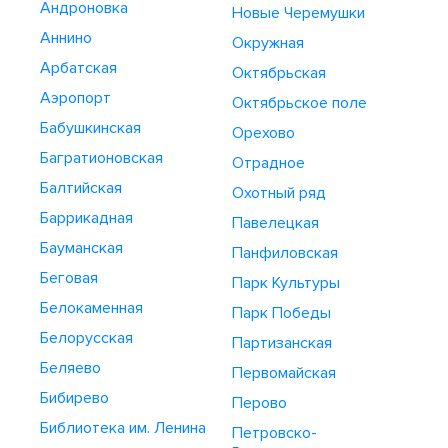
Андроновка
Новые Черемушки
Аннино
Окружная
Арбатская
Октябрьская
Аэропорт
Октябрьское поле
Бабушкинская
Орехово
Багратионовская
Отрадное
Балтийская
Охотный ряд
Баррикадная
Павелецкая
Бауманская
Панфиловская
Беговая
Парк Культуры
Белокаменная
Парк Победы
Белорусская
Партизанская
Беляево
Первомайская
Бибирево
Перово
Библиотека им. Ленина
Петровско-