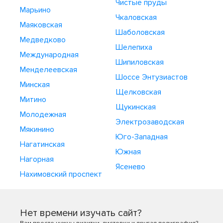
Чистые пруды
Марьино
Чкаловская
Маяковская
Шаболовская
Медведково
Шелепиха
Международная
Шипиловская
Менделеевская
Шоссе Энтузиастов
Минская
Щелковская
Митино
Щукинская
Молодежная
Электрозаводская
Мякинино
Юго-Западная
Нагатинская
Южная
Нагорная
Ясенево
Нахимовский проспект
Нет времени изучать сайт?