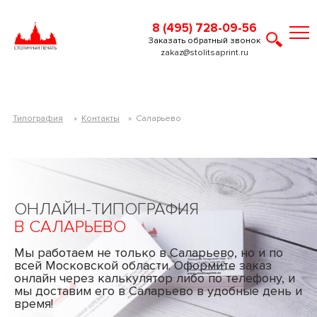
8 (495) 728-09-56
Заказать обратный звонок
zakaz@stolitsaprint.ru
Типография
»
Контакты
»
Саларьево
ОНЛАЙН-ТИПОГРАФИЯ
В САЛАРЬЕВО
Мы работаем не только в Саларьево, но и по
всей Московской области. Оформите заказ
онлайн через калькулятор либо по телефону, и
мы доставим его в Саларьево в удобные день и
время!