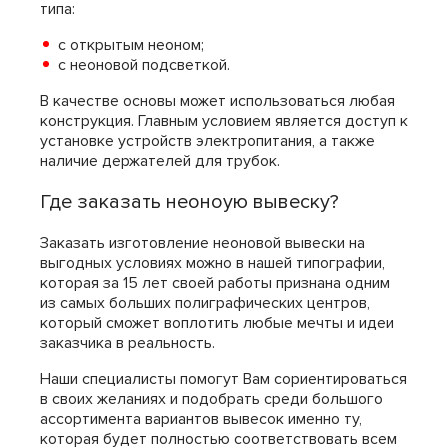
Стоимость доставки
типа:
скачать
подробные требования
с открытым неоном;
Наименование
Опис
с неоновой подсветкой.
Доставка пешим курьером
В предел
В качестве основы может использоваться любая
конструкция. Главным условием является доступ к
Доставка автотранспортом
В предел
установке устройств электропитания, а также
наличие держателей для трубок.
До ближайшего пу
Междугородняя доставка
зака
Где заказать неоноую вывеску?
Срочная доставка
Срочная доставк
Заказать изготовление неоновой вывески на
выгодных условиях можно в нашей типографии,
Доставка автотранспортом
которая за 15 лет своей работы признана одним
Доставка по МО з
(МО)
из самых больших полиграфических центров,
который сможет воплотить любые мечты и идеи
заказчика в реальность.
Наши специалисты помогут Вам сориентироваться
в своих желаниях и подобрать среди большого
ассортимента вариантов вывесок именно ту,
которая будет полностью соответствовать всем