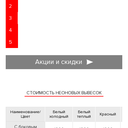
2
3
4
5
Акции и скидки
ДОСТАВЛЯЕМ ЗАКАЗЫ ПО МОСКВЕ И
ВСЕЙ РОССИИ
СТОИМОСТЬ НЕОНОВЫХ ВЫВЕСОК
Доставляем полиграфическую продукцию в любых объемах
ЗАЯВКА НА ДИЗАЙН
Наименование/
Белый
Белый
Красный
С
Цвет
холодный
теплый
С боковым