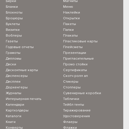
Бирки
Магниты
Бланки
Меню
Блокноты
Наклейки
Брошюры
Открытки
Буклеты
Пакеты
Визитки
Папки
Воблеры
Плакаты
Газеты
Пластиковые карты
Годовые отчеты
Плейсметы
Грамоты
Презентации
Дипломы
Пригласительные
Диски
Промо стойки
Дисконтные карты
Сертификаты
Диспенсеры
Скотч ролл ап
Дисплеи
Стикеры
Дорхенгеры
Стопперы
Журналы
Сувенирные коробки
Интерьерная печать
Таблички
Календари
Тейбл тенты
Картхолдеры
Тиражирование
Каталоги
Удостоверения
Книги
Флаеры
Конверты
Флажки