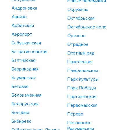
Новые Черемушки
Андроновка
Окружная
Аннино
Октябрьская
Арбатская
Октябрьское поле
Аэропорт
Орехово
Бабушкинская
Отрадное
Багратионовская
Охотный ряд
Балтийская
Павелецкая
Баррикадная
Панфиловская
Бауманская
Парк Культуры
Беговая
Парк Победы
Белокаменная
Партизанская
Белорусская
Первомайская
Беляево
Перово
Бибирево
Петровско-
Разумовская