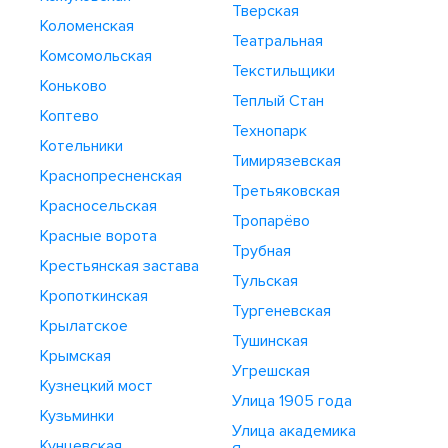
Тверская
Коломенская
Театральная
Комсомольская
Текстильщики
Коньково
Теплый Стан
Коптево
Технопарк
Котельники
Тимирязевская
Краснопресненская
Третьяковская
Красносельская
Тропарёво
Красные ворота
Трубная
Крестьянская застава
Тульская
Кропоткинская
Тургеневская
Крылатское
Тушинская
Крымская
Угрешская
Кузнецкий мост
Улица 1905 года
Кузьминки
Улица академика
Кунцевская