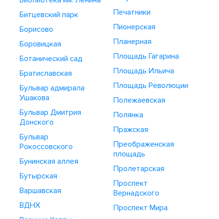
Библиотека им. Ленина
Печатники
Битцевский парк
Пионерская
Борисово
Планерная
Боровицкая
Площадь Гагарина
Ботанический сад
Площадь Ильича
Братиславская
Площадь Революции
Бульвар адмирала
Ушакова
Полежаевская
Бульвар Дмитрия
Полянка
Донского
Пражская
Бульвар
Преображенская
Рокоссовского
площадь
Бунинская аллея
Пролетарская
Бутырская
Проспект
Варшавская
Вернадского
ВДНХ
Проспект Мира