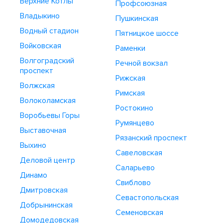
Верхние Котлы
Профсоюзная
Владыкино
Пушкинская
Водный стадион
Пятницкое шоссе
Войковская
Раменки
Волгоградский
Речной вокзал
проспект
Рижская
Волжская
Римская
Волоколамская
Ростокино
Воробьевы Горы
Румянцево
Выставочная
Рязанский проспект
Выхино
Савеловская
Деловой центр
Саларьево
Динамо
Свиблово
Дмитровская
Севастопольская
Добрынинская
Семеновская
Домодедовская