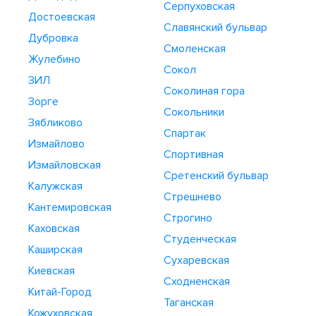
Серпуховская
Достоевская
Славянский бульвар
Дубровка
Смоленская
Жулебино
Сокол
ЗИЛ
Соколиная гора
Зорге
Сокольники
Зябликово
Спартак
Измайлово
Спортивная
Измайловская
Сретенский бульвар
Калужская
Стрешнево
Кантемировская
Строгино
Каховская
Студенческая
Каширская
Сухаревская
Киевская
Сходненская
Китай-Город
Таганская
Кожуховская