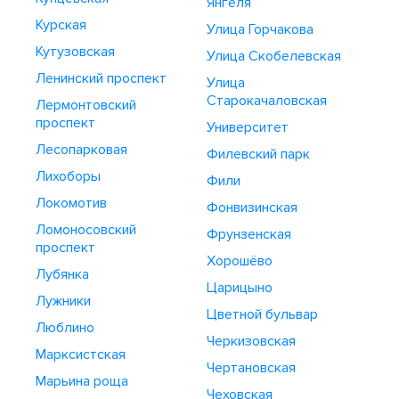
Янгеля
Курская
Улица Горчакова
Кутузовская
Улица Скобелевская
Ленинский проспект
Улица
Старокачаловская
Лермонтовский
проспект
Университет
Лесопарковая
Филевский парк
Лихоборы
Фили
Локомотив
Фонвизинская
Ломоносовский
Фрунзенская
проспект
Хорошёво
Лубянка
Царицыно
Лужники
Цветной бульвар
Люблино
Черкизовская
Марксистская
Чертановская
Марьина роща
Чеховская