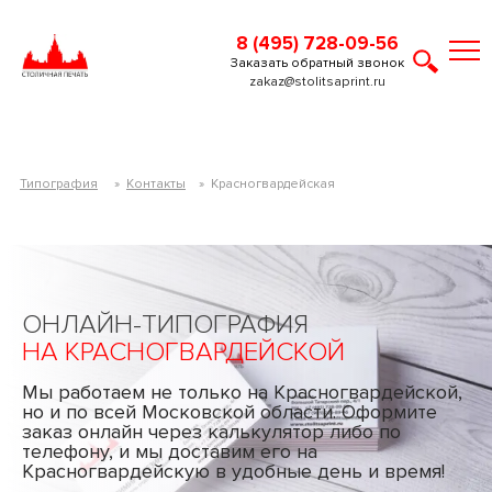
8 (495) 728-09-56
Заказать обратный звонок
zakaz@stolitsaprint.ru
Типография
»
Контакты
»
Красногвардейская
ОНЛАЙН-ТИПОГРАФИЯ
НА КРАСНОГВАРДЕЙСКОЙ
Мы работаем не только на Красногвардейской,
но и по всей Московской области. Оформите
заказ онлайн через калькулятор либо по
телефону, и мы доставим его на
Красногвардейскую в удобные день и время!