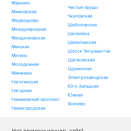
Марьино
Чистые пруды
Маяковская
Чкаловская
Медведково
Шаболовская
Международная
Шелепиха
Менделеевская
Шипиловская
Минская
Шоссе Энтузиастов
Митино
Щелковская
Молодежная
Щукинская
Мякинино
Электрозаводская
Нагатинская
Юго-Западная
Нагорная
Южная
Нахимовский проспект
Ясенево
Нижегородская