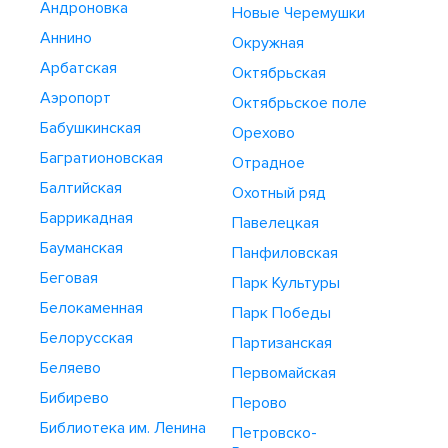
Андроновка
Новые Черемушки
Аннино
Окружная
Арбатская
Октябрьская
Аэропорт
Октябрьское поле
Бабушкинская
Орехово
Багратионовская
Отрадное
Балтийская
Охотный ряд
Баррикадная
Павелецкая
Бауманская
Панфиловская
Беговая
Парк Культуры
Белокаменная
Парк Победы
Белорусская
Партизанская
Беляево
Первомайская
Бибирево
Перово
Библиотека им. Ленина
Петровско-