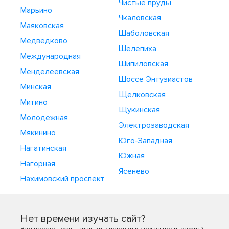
Чистые пруды
Марьино
Чкаловская
Маяковская
Шаболовская
Медведково
Шелепиха
Международная
Шипиловская
Менделеевская
Шоссе Энтузиастов
Минская
Щелковская
Митино
Щукинская
Молодежная
Электрозаводская
Мякинино
Юго-Западная
Нагатинская
Южная
Нагорная
Ясенево
Нахимовский проспект
Нет времени изучать сайт?