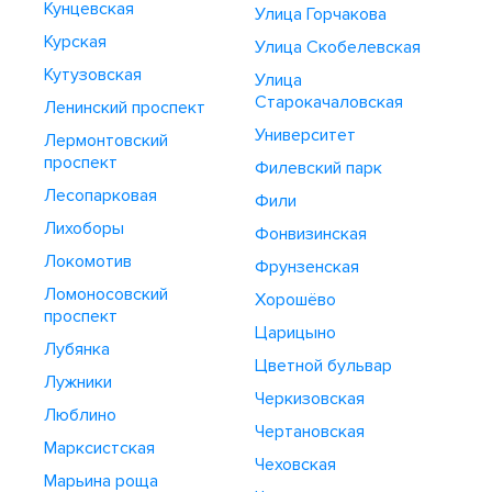
Кунцевская
Улица Горчакова
Курская
Улица Скобелевская
Кутузовская
Улица
Старокачаловская
Ленинский проспект
Университет
Лермонтовский
проспект
Филевский парк
Лесопарковая
Фили
Лихоборы
Фонвизинская
Локомотив
Фрунзенская
Ломоносовский
Хорошёво
проспект
Царицыно
Лубянка
Цветной бульвар
Лужники
Черкизовская
Люблино
Чертановская
Марксистская
Чеховская
Марьина роща