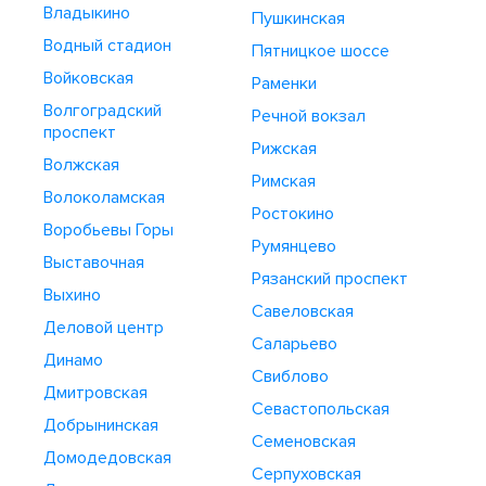
Владыкино
Пушкинская
Водный стадион
Пятницкое шоссе
Войковская
Раменки
Волгоградский
Речной вокзал
проспект
Рижская
Волжская
Римская
Волоколамская
Ростокино
Воробьевы Горы
Румянцево
Выставочная
Рязанский проспект
Выхино
Савеловская
Деловой центр
Саларьево
Динамо
Свиблово
Дмитровская
Севастопольская
Добрынинская
Семеновская
Домодедовская
Серпуховская