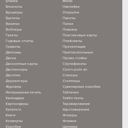
Бланки
Меню
Блокноты
Наклейки
Брошюры
Открытки
Буклеты
Пакеты
Визитки
Папки
Воблеры
Плакаты
Газеты
Пластиковые карты
Годовые отчеты
Плейсметы
Грамоты
Презентации
Дипломы
Пригласительные
Диски
Промо стойки
Дисконтные карты
Сертификаты
Диспенсеры
Скотч ролл ап
Дисплеи
Стикеры
Дорхенгеры
Стопперы
Журналы
Сувенирные коробки
Интерьерная печать
Таблички
Календари
Тейбл тенты
Картхолдеры
Тиражирование
Каталоги
Удостоверения
Книги
Флаеры
Конверты
Флажки
Коробки
Ценники