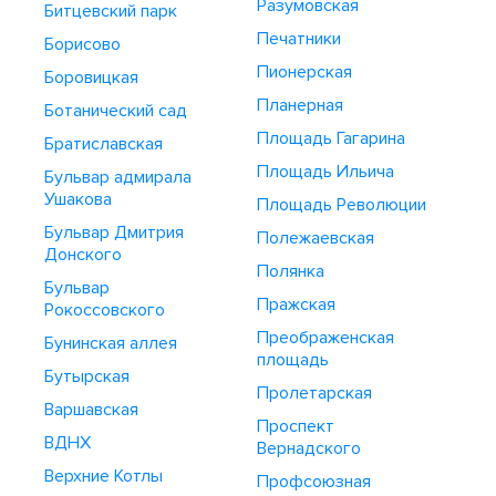
Разумовская
Битцевский парк
Печатники
Борисово
Пионерская
Боровицкая
Планерная
Ботанический сад
Площадь Гагарина
Братиславская
Площадь Ильича
Бульвар адмирала
Ушакова
Площадь Революции
Бульвар Дмитрия
Полежаевская
Донского
Полянка
Бульвар
Пражская
Рокоссовского
Преображенская
Бунинская аллея
площадь
Бутырская
Пролетарская
Варшавская
Проспект
ВДНХ
Вернадского
Верхние Котлы
Профсоюзная