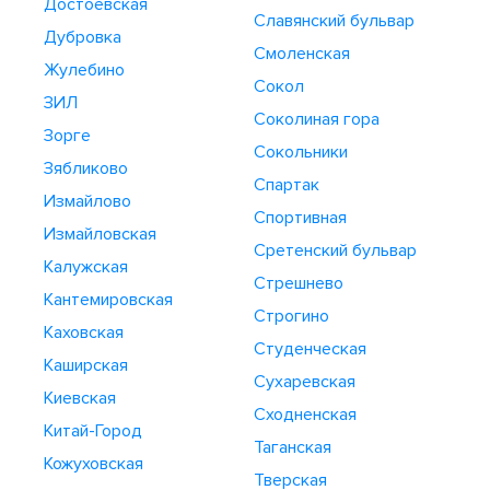
Достоевская
Славянский бульвар
Дубровка
Смоленская
Жулебино
Сокол
ЗИЛ
Соколиная гора
Зорге
Сокольники
Зябликово
Спартак
Измайлово
Спортивная
Измайловская
Сретенский бульвар
Калужская
Стрешнево
Кантемировская
Строгино
Каховская
Студенческая
Каширская
Сухаревская
Киевская
Сходненская
Китай-Город
Таганская
Кожуховская
Тверская