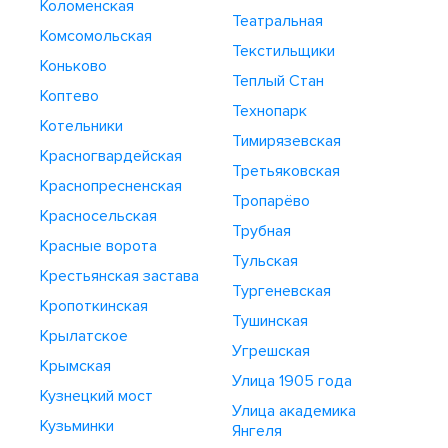
Коломенская
Театральная
Комсомольская
Текстильщики
Коньково
Теплый Стан
Коптево
Технопарк
Котельники
Тимирязевская
Красногвардейская
Третьяковская
Краснопресненская
Тропарёво
Красносельская
Трубная
Красные ворота
Тульская
Крестьянская застава
Тургеневская
Кропоткинская
Тушинская
Крылатское
Угрешская
Крымская
Улица 1905 года
Кузнецкий мост
Улица академика
Кузьминки
Янгеля