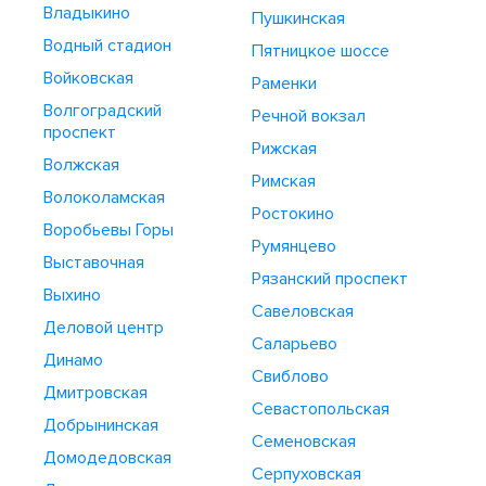
Владыкино
Пушкинская
Водный стадион
Пятницкое шоссе
Войковская
Раменки
Волгоградский
Речной вокзал
проспект
Рижская
Волжская
Римская
Волоколамская
Ростокино
Воробьевы Горы
Румянцево
Выставочная
Рязанский проспект
Выхино
Савеловская
Деловой центр
Саларьево
Динамо
Свиблово
Дмитровская
Севастопольская
Добрынинская
Семеновская
Домодедовская
Серпуховская