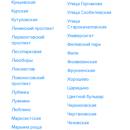
Кунцевская
Улица Горчакова
Курская
Улица Скобелевская
Кутузовская
Улица
Старокачаловская
Ленинский проспект
Университет
Лермонтовский
проспект
Филевский парк
Лесопарковая
Фили
Лихоборы
Фонвизинская
Локомотив
Фрунзенская
Ломоносовский
Хорошёво
проспект
Царицыно
Лубянка
Цветной бульвар
Лужники
Черкизовская
Люблино
Чертановская
Марксистская
Чеховская
Марьина роща