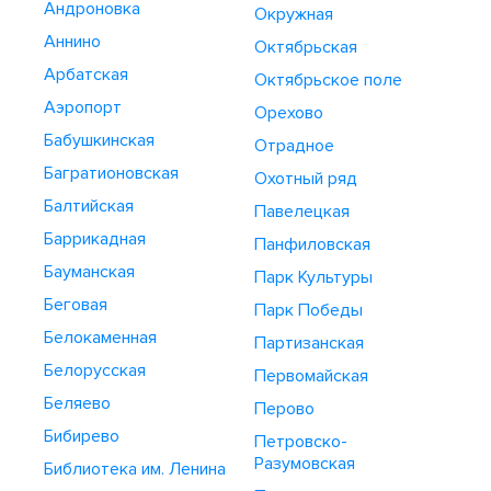
Андроновка
Окружная
Аннино
Октябрьская
Арбатская
Октябрьское поле
Аэропорт
Орехово
Бабушкинская
Отрадное
Багратионовская
Охотный ряд
Балтийская
Павелецкая
Баррикадная
Панфиловская
Бауманская
Парк Культуры
Беговая
Парк Победы
Белокаменная
Партизанская
Белорусская
Первомайская
Беляево
Перово
Бибирево
Петровско-
Разумовская
Библиотека им. Ленина