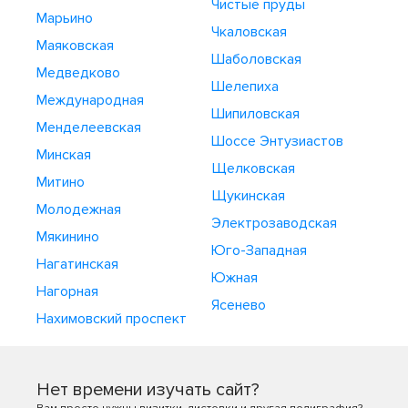
Чистые пруды
Марьино
Чкаловская
Маяковская
Шаболовская
Медведково
Шелепиха
Международная
Шипиловская
Менделеевская
Шоссе Энтузиастов
Минская
Щелковская
Митино
Щукинская
Молодежная
Электрозаводская
Мякинино
Юго-Западная
Нагатинская
Южная
Нагорная
Ясенево
Нахимовский проспект
Нет времени изучать сайт?