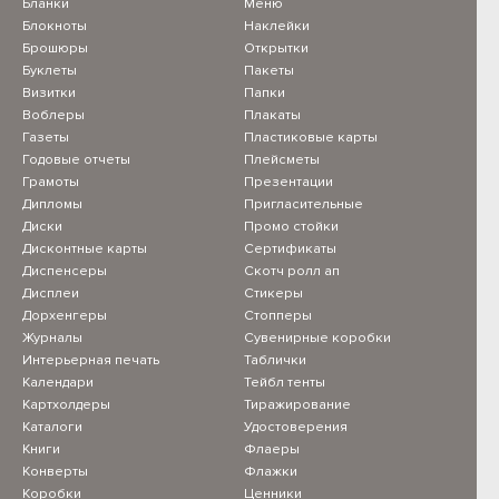
Бланки
Меню
Блокноты
Наклейки
Брошюры
Открытки
Буклеты
Пакеты
Визитки
Папки
Воблеры
Плакаты
Газеты
Пластиковые карты
Годовые отчеты
Плейсметы
Грамоты
Презентации
Дипломы
Пригласительные
Диски
Промо стойки
Дисконтные карты
Сертификаты
Диспенсеры
Скотч ролл ап
Дисплеи
Стикеры
Дорхенгеры
Стопперы
Журналы
Сувенирные коробки
Интерьерная печать
Таблички
Календари
Тейбл тенты
Картхолдеры
Тиражирование
Каталоги
Удостоверения
Книги
Флаеры
Конверты
Флажки
Коробки
Ценники