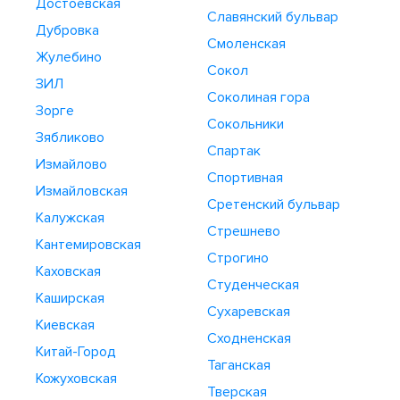
Достоевская
Славянский бульвар
Дубровка
Смоленская
Жулебино
Сокол
ЗИЛ
Соколиная гора
Зорге
Сокольники
Зябликово
Спартак
Измайлово
Спортивная
Измайловская
Сретенский бульвар
Калужская
Стрешнево
Кантемировская
Строгино
Каховская
Студенческая
Каширская
Сухаревская
Киевская
Сходненская
Китай-Город
Таганская
Кожуховская
Тверская