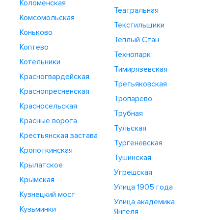
Коломенская
Театральная
Комсомольская
Текстильщики
Коньково
Теплый Стан
Коптево
Технопарк
Котельники
Тимирязевская
Красногвардейская
Третьяковская
Краснопресненская
Тропарёво
Красносельская
Трубная
Красные ворота
Тульская
Крестьянская застава
Тургеневская
Кропоткинская
Тушинская
Крылатское
Угрешская
Крымская
Улица 1905 года
Кузнецкий мост
Улица академика
Кузьминки
Янгеля