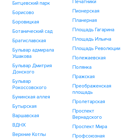
Печатники
Битцевский парк
Пионерская
Борисово
Планерная
Боровицкая
Площадь Гагарина
Ботанический сад
Площадь Ильича
Братиславская
Площадь Революции
Бульвар адмирала
Ушакова
Полежаевская
Бульвар Дмитрия
Полянка
Донского
Пражская
Бульвар
Преображенская
Рокоссовского
площадь
Бунинская аллея
Пролетарская
Бутырская
Проспект
Варшавская
Вернадского
ВДНХ
Проспект Мира
Верхние Котлы
Профсоюзная