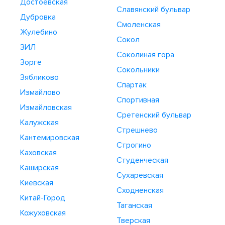
Достоевская
Славянский бульвар
Дубровка
Смоленская
Жулебино
Сокол
ЗИЛ
Соколиная гора
Зорге
Сокольники
Зябликово
Спартак
Измайлово
Спортивная
Измайловская
Сретенский бульвар
Калужская
Стрешнево
Кантемировская
Строгино
Каховская
Студенческая
Каширская
Сухаревская
Киевская
Сходненская
Китай-Город
Таганская
Кожуховская
Тверская