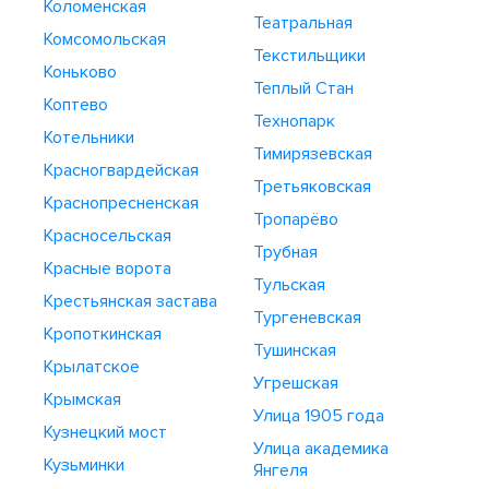
Коломенская
Театральная
Комсомольская
Текстильщики
Коньково
Теплый Стан
Коптево
Технопарк
Котельники
Тимирязевская
Красногвардейская
Третьяковская
Краснопресненская
Тропарёво
Красносельская
Трубная
Красные ворота
Тульская
Крестьянская застава
Тургеневская
Кропоткинская
Тушинская
Крылатское
Угрешская
Крымская
Улица 1905 года
Кузнецкий мост
Улица академика
Кузьминки
Янгеля