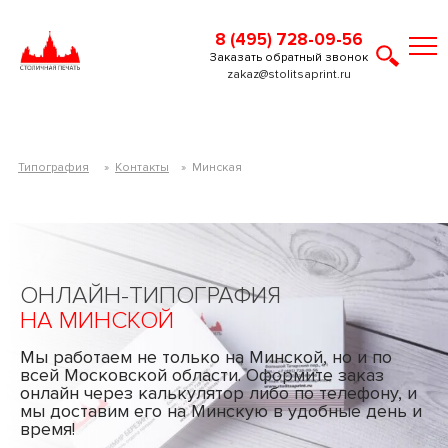
8 (495) 728-09-56
Заказать обратный звонок
zakaz@stolitsaprint.ru
Типография
»
Контакты
»
Минская
ОНЛАЙН-ТИПОГРАФИЯ
НА МИНСКОЙ
Мы работаем не только на Минской, но и по
всей Московской области. Оформите заказ
онлайн через калькулятор либо по телефону, и
мы доставим его на Минскую в удобные день и
время!