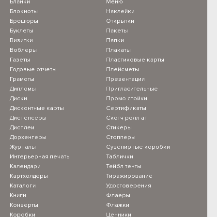
Бланки
Меню
Блокноты
Наклейки
Брошюры
Открытки
Буклеты
Пакеты
Визитки
Папки
Воблеры
Плакаты
Газеты
Пластиковые карты
Годовые отчеты
Плейсметы
Грамоты
Презентации
Дипломы
Пригласительные
Диски
Промо стойки
Дисконтные карты
Сертификаты
Диспенсеры
Скотч ролл ап
Дисплеи
Стикеры
Дорхенгеры
Стопперы
Журналы
Сувенирные коробки
Интерьерная печать
Таблички
Календари
Тейбл тенты
Картхолдеры
Тиражирование
Каталоги
Удостоверения
Книги
Флаеры
Конверты
Флажки
Коробки
Ценники