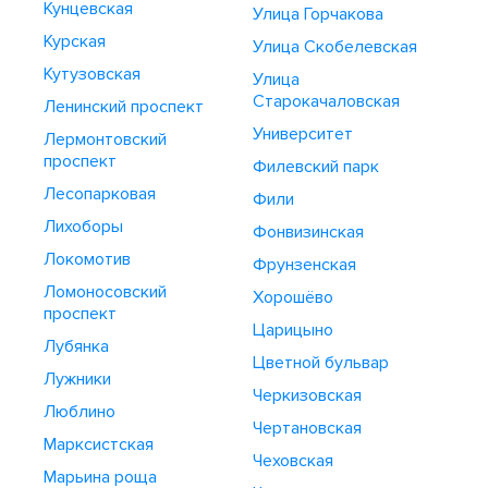
Кунцевская
Улица Горчакова
Курская
Улица Скобелевская
Кутузовская
Улица
Старокачаловская
Ленинский проспект
Университет
Лермонтовский
проспект
Филевский парк
Лесопарковая
Фили
Лихоборы
Фонвизинская
Локомотив
Фрунзенская
Ломоносовский
Хорошёво
проспект
Царицыно
Лубянка
Цветной бульвар
Лужники
Черкизовская
Люблино
Чертановская
Марксистская
Чеховская
Марьина роща