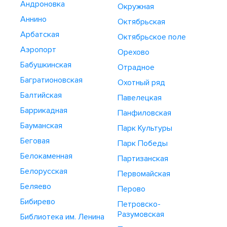
Андроновка
Окружная
Аннино
Октябрьская
Арбатская
Октябрьское поле
Аэропорт
Орехово
Бабушкинская
Отрадное
Багратионовская
Охотный ряд
Балтийская
Павелецкая
Баррикадная
Панфиловская
Бауманская
Парк Культуры
Беговая
Парк Победы
Белокаменная
Партизанская
Белорусская
Первомайская
Беляево
Перово
Бибирево
Петровско-
Разумовская
Библиотека им. Ленина