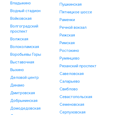
Владыкино
Пушкинская
Водный стадион
Пятницкое шоссе
Войковская
Раменки
Волгоградский
Речной вокзал
проспект
Рижская
Волжская
Римская
Волоколамская
Ростокино
Воробьевы Горы
Румянцево
Выставочная
Рязанский проспект
Выхино
Савеловская
Деловой центр
Саларьево
Динамо
Свиблово
Дмитровская
Севастопольская
Добрынинская
Семеновская
Домодедовская
Серпуховская