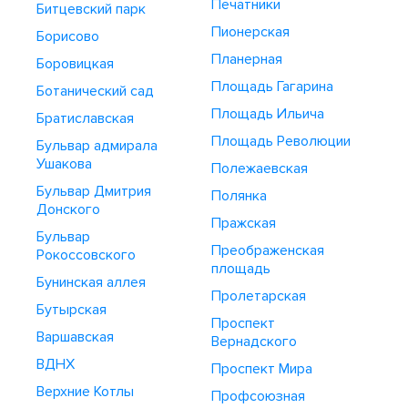
Печатники
Битцевский парк
Пионерская
Борисово
Планерная
Боровицкая
Площадь Гагарина
Ботанический сад
Площадь Ильича
Братиславская
Площадь Революции
Бульвар адмирала
Ушакова
Полежаевская
Бульвар Дмитрия
Полянка
Донского
Пражская
Бульвар
Преображенская
Рокоссовского
площадь
Бунинская аллея
Пролетарская
Бутырская
Проспект
Варшавская
Вернадского
ВДНХ
Проспект Мира
Верхние Котлы
Профсоюзная