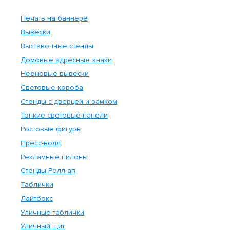
Стоимость доставки
скачать
подробные требования
Печать на баннере
Наименование
Опис
Вывески
Выставочные стенды
Доставка пешим курьером
В предел
Домовые адресные знаки
Доставка автотранспортом
В предел
Неоновые вывески
Световые короба
До ближайшего пу
Междугородняя доставка
зака
Стенды с дверцей и замком
Тонкие световые панели
Срочная доставка
Срочная доставк
Ростовые фигуры
Доставка автотранспортом
Пресс-волл
Доставка по МО з
(МО)
Рекламные пилоны
Стенды Ролл-ап
Таблички
Лайтбокс
Уличные таблички
Уличный щит