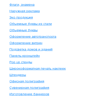
Флаги, знамена
Наружная реклама
Эко продукция
Объемные буквы из стали
Объемные буквы
Оформление автотранспорта
Оформление витрин
Подсветка домов и зданий
Панель-кронштейн
Pop up стенды
Широкоформатная печать наклеек
Штендеры
Офисная полиграфия
Сувенирная полиграфия
Изготовление баннеров