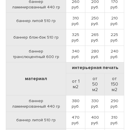
баннер
260
200
170
ламинированный 440 гр
руб.
руб.
руб.
Наличный расчет (для частных лиц)
310
250
210
баннер литой 510 гр
руб.
руб.
руб.
Это самый распространенный способ оплаты, который
Доставка в день готовности
325
265
225
выбирают наши частные клиенты. Он предполагает, что
баннер блэк-бэк 510 гр
руб.
руб.
руб.
заказ оплачивается в момент его оформления – вам
Наша типография доставляет заказы в день
нужно просто приехать к нам и передать деньги.
готовности тиража. Время, которое придётся
- дообрезной формат макета
баннер
340
280
240
затратить на изготовление заказанной вами
транслюцентный 600 гр
руб.
руб.
руб.
продукции, зависит от сложности работы. Сроки
заранее оговариваются с менеджером — вы будете
- - поле для вашей информации
знать, в какой из дней вам ждать звонка от
интерьерная печать
сотрудника компании. В день готовности печатной
продукции мы дополнительно связываемся с
материал
от
от
- - контур реза макета
от 1
клиентом и вновь оговариваем условия доставки.
50
150
м
2
В течение суток вы получите свой заказ.
ПРИКРЕПИТЬ ФАЙЛ
м
2
м
2
баннер
380
330
290
Согласен(-а) на
обработку персональных
Перевод денег на карту сбербанк
ламинированный 440 гр
руб.
руб.
руб.
Мы принимаем файлы:
данных
470
400
310
баннер литой 510 гр
Этот способ оплаты предусмотрен на тот случай, если
руб.
руб.
руб.
ЗАКАЗАТЬ
вы делаете заказ в режиме онлайн и не имеете