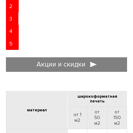
2
3
4
5
Акции и скидки
ДОСТАВЛЯЕМ ЗАКАЗЫ ПО МОСКВЕ И
ВСЕЙ РОССИИ
широкоформатная
печать
Доставляем полиграфическую продукцию в любых объемах
ЗАЯВКА НА ДИЗАЙН
материал
от
от
от 1
50
150
м
2
м
2
м
2