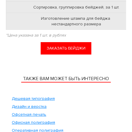
подробные требования
Сортировка, группировка бейджей, за 1 шт.
Стоимость доставки
скачать
Изготовление штампа для бейджа
подробные требования
нестандартного размера
Наименование
Опис
*Цена указана за 1 шт. в рублях
Доставка пешим курьером
В предел
ЗАКАЗАТЬ БЕЙДЖИ
Доставка автотранспортом
В предел
До ближайшего пу
Междугородняя доставка
зака
ТАКЖЕ ВАМ МОЖЕТ БЫТЬ ИНТЕРЕСНО
Срочная доставка
Срочная доставк
Доставка автотранспортом
Доставка по МО з
Дешевая типография
(МО)
Дизайн и верстка
Офсетная печать
Офисная полиграфия
Оперативная полиграфия