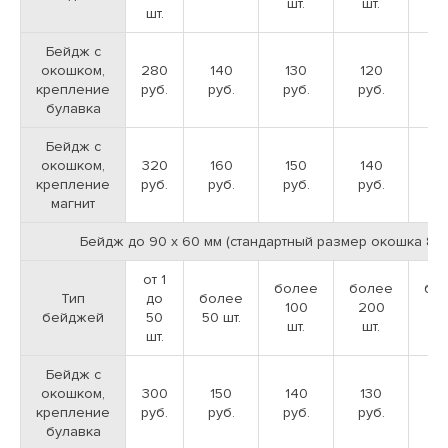
шт.
шт.
ш
шт.
Бейдж с
окошком,
280
140
130
120
1
крепление
руб.
руб.
руб.
руб.
ру
Наличный расчет (для частных лиц)
булавка
Бейдж с
Это самый распространенный способ оплаты, который
Доставка в день готовности
окошком,
320
160
150
140
1
выбирают наши частные клиенты. Он предполагает, что
крепление
руб.
руб.
руб.
руб.
ру
заказ оплачивается в момент его оформления – вам
Наша типография доставляет заказы в день
магнит
нужно просто приехать к нам и передать деньги.
готовности тиража. Время, которое придётся
- дообрезной формат макета
затратить на изготовление заказанной вами
продукции, зависит от сложности работы. Сроки
Бейдж до 90 х 60 мм (стандартный размер окошка 80 
заранее оговариваются с менеджером — вы будете
- - поле для вашей информации
знать, в какой из дней вам ждать звонка от
от 1
более
более
бо
сотрудника компании. В день готовности печатной
Тип
до
более
продукции мы дополнительно связываемся с
100
200
3
бейджей
50
50 шт.
- - контур реза макета
клиентом и вновь оговариваем условия доставки.
шт.
шт.
ш
шт.
В течение суток вы получите свой заказ.
ПРИКРЕПИТЬ ФАЙЛ
Бейдж с
окошком,
300
150
140
130
1
Согласен(-а) на
обработку персональных
Перевод денег на карту сбербанк
Мы принимаем файлы:
крепление
руб.
руб.
руб.
руб.
ру
данных
булавка