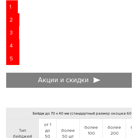
1
2
3
4
5
Акции и скидки
ДОСТАВЛЯЕМ ЗАКАЗЫ ПО МОСКВЕ И
ВСЕЙ РОССИИ
Бейдж до 70 х 40 мм (стандартный размер окошка 60 х 12
Доставляем полиграфическую продукцию в любых объемах
ЗАЯВКА НА ДИЗАЙН
от 1
более
более
бо
Тип
до
более
100
200
3
бейджей
50
50 шт.