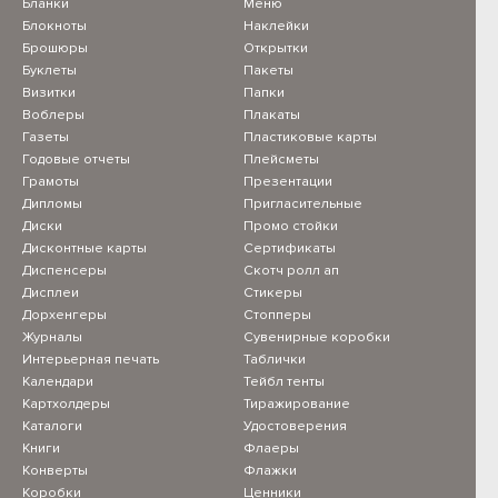
Бланки
Меню
Блокноты
Наклейки
Брошюры
Открытки
Буклеты
Пакеты
Визитки
Папки
Воблеры
Плакаты
Газеты
Пластиковые карты
Годовые отчеты
Плейсметы
Грамоты
Презентации
Дипломы
Пригласительные
Диски
Промо стойки
Дисконтные карты
Сертификаты
Диспенсеры
Скотч ролл ап
Дисплеи
Стикеры
Дорхенгеры
Стопперы
Журналы
Сувенирные коробки
Интерьерная печать
Таблички
Календари
Тейбл тенты
Картхолдеры
Тиражирование
Каталоги
Удостоверения
Книги
Флаеры
Конверты
Флажки
Коробки
Ценники