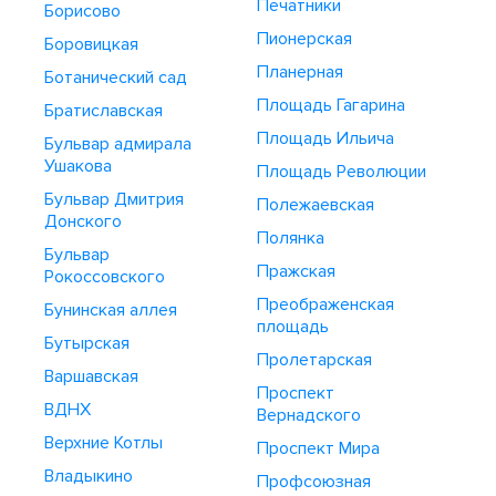
Печатники
Борисово
Пионерская
Боровицкая
Планерная
Ботанический сад
Площадь Гагарина
Братиславская
Площадь Ильича
Бульвар адмирала
Ушакова
Площадь Революции
Бульвар Дмитрия
Полежаевская
Донского
Полянка
Бульвар
Пражская
Рокоссовского
Преображенская
Бунинская аллея
площадь
Бутырская
Пролетарская
Варшавская
Проспект
ВДНХ
Вернадского
Верхние Котлы
Проспект Мира
Владыкино
Профсоюзная