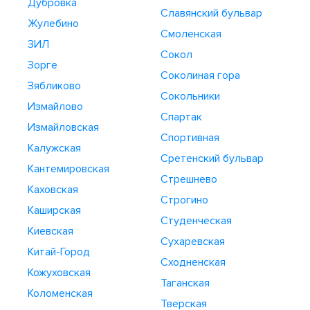
Дубровка
Славянский бульвар
Жулебино
Смоленская
ЗИЛ
Сокол
Зорге
Соколиная гора
Зябликово
Сокольники
Измайлово
Спартак
Измайловская
Спортивная
Калужская
Сретенский бульвар
Кантемировская
Стрешнево
Каховская
Строгино
Каширская
Студенческая
Киевская
Сухаревская
Китай-Город
Сходненская
Кожуховская
Таганская
Коломенская
Тверская