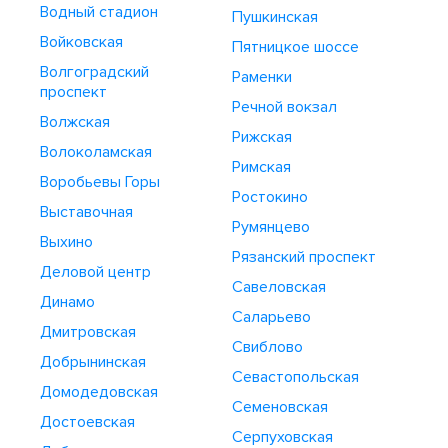
Водный стадион
Пушкинская
Войковская
Пятницкое шоссе
Волгоградский
Раменки
проспект
Речной вокзал
Волжская
Рижская
Волоколамская
Римская
Воробьевы Горы
Ростокино
Выставочная
Румянцево
Выхино
Рязанский проспект
Деловой центр
Савеловская
Динамо
Саларьево
Дмитровская
Свиблово
Добрынинская
Севастопольская
Домодедовская
Семеновская
Достоевская
Серпуховская