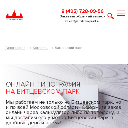
8 (495) 728-09-56
Заказать обратный звонок
zakaz@stolitsaprint.ru
Типография
»
Контакты
»
Битцевский парк
ОНЛАЙН-ТИПОГРАФИЯ
НА БИТЦЕВСКОМ ПАРК
Мы работаем не только на Битцевском парк, но
и по всей Московской области. Оформите заказ
онлайн через калькулятор либо по телефону, и
мы доставим его у метро Битцевский парк в
удобные день и время!