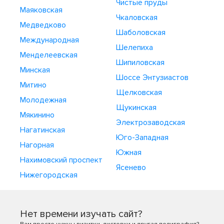
Чистые пруды
Маяковская
Чкаловская
Медведково
Шаболовская
Международная
Шелепиха
Менделеевская
Шипиловская
Минская
Шоссе Энтузиастов
Митино
Щелковская
Молодежная
Щукинская
Мякинино
Электрозаводская
Нагатинская
Юго-Западная
Нагорная
Южная
Нахимовский проспект
Ясенево
Нижегородская
Нет времени изучать сайт?