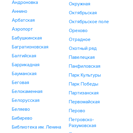
Андроновка
Окружная
Аннино
Октябрьская
Арбатская
Октябрьское поле
Аэропорт
Орехово
Бабушкинская
Отрадное
Багратионовская
Охотный ряд
Балтийская
Павелецкая
Баррикадная
Панфиловская
Бауманская
Парк Культуры
Беговая
Парк Победы
Белокаменная
Партизанская
Белорусская
Первомайская
Беляево
Перово
Бибирево
Петровско-
Разумовская
Библиотека им. Ленина