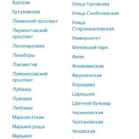
Курская
Улица Горчакова
Кутузовская
Улица Скобелевская
Ленинский проспект
Улица
Старокачаловская
Лермонтовский
проспект
Университет
Лесопарковая
Филевский парк
Лихоборы
Фили
Локомотив
Фонвизинская
Ломоносовский
Фрунзенская
проспект
Хорошёво
Лубянка
Царицыно
Лужники
Цветной бульвар
Люблино
Черкизовская
Марксистская
Чертановская
Марьина роща
Чеховская
Марьино