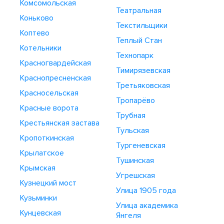
Комсомольская
Театральная
Коньково
Текстильщики
Коптево
Теплый Стан
Котельники
Технопарк
Красногвардейская
Тимирязевская
Краснопресненская
Третьяковская
Красносельская
Тропарёво
Красные ворота
Трубная
Крестьянская застава
Тульская
Кропоткинская
Тургеневская
Крылатское
Тушинская
Крымская
Угрешская
Кузнецкий мост
Улица 1905 года
Кузьминки
Улица академика
Кунцевская
Янгеля