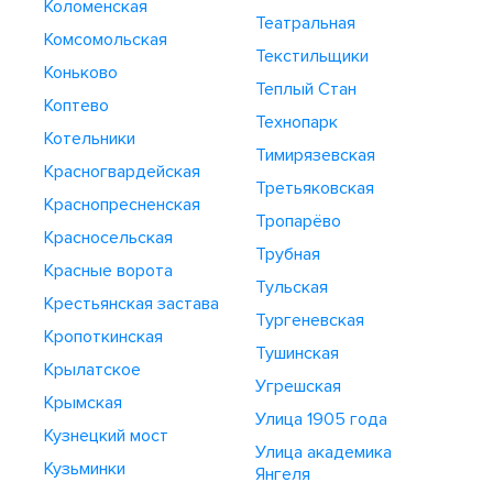
Коломенская
Театральная
Комсомольская
Текстильщики
Коньково
Теплый Стан
Коптево
Технопарк
Котельники
Тимирязевская
Красногвардейская
Третьяковская
Краснопресненская
Тропарёво
Красносельская
Трубная
Красные ворота
Тульская
Крестьянская застава
Тургеневская
Кропоткинская
Тушинская
Крылатское
Угрешская
Крымская
Улица 1905 года
Кузнецкий мост
Улица академика
Кузьминки
Янгеля