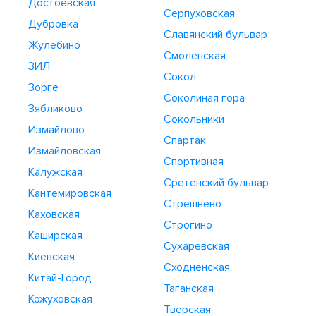
Достоевская
Серпуховская
Дубровка
Славянский бульвар
Жулебино
Смоленская
ЗИЛ
Сокол
Зорге
Соколиная гора
Зябликово
Сокольники
Измайлово
Спартак
Измайловская
Спортивная
Калужская
Сретенский бульвар
Кантемировская
Стрешнево
Каховская
Строгино
Каширская
Сухаревская
Киевская
Сходненская
Китай-Город
Таганская
Кожуховская
Тверская