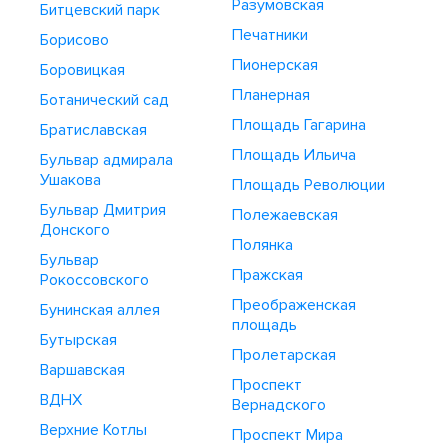
Разумовская
Битцевский парк
Печатники
Борисово
Пионерская
Боровицкая
Планерная
Ботанический сад
Площадь Гагарина
Братиславская
Площадь Ильича
Бульвар адмирала
Ушакова
Площадь Революции
Бульвар Дмитрия
Полежаевская
Донского
Полянка
Бульвар
Пражская
Рокоссовского
Преображенская
Бунинская аллея
площадь
Бутырская
Пролетарская
Варшавская
Проспект
ВДНХ
Вернадского
Верхние Котлы
Проспект Мира