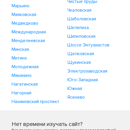
Чистые пруды
Марьино
Чкаловская
Маяковская
Шаболовская
Медведково
Шелепиха
Международная
Шипиловская
Менделеевская
Шоссе Энтузиастов
Минская
Щелковская
Митино
Щукинская
Молодежная
Электрозаводская
Мякинино
Юго-Западная
Нагатинская
Южная
Нагорная
Ясенево
Нахимовский проспект
Нет времени изучать сайт?