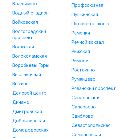
Владыкино
Профсоюзная
Водный стадион
Пушкинская
Войковская
Пятницкое шоссе
Волгоградский
Раменки
проспект
Речной вокзал
Волжская
Рижская
Волоколамская
Римская
Воробьевы Горы
Ростокино
Выставочная
Румянцево
Выхино
Рязанский проспект
Деловой центр
Савеловская
Динамо
Саларьево
Дмитровская
Свиблово
Добрынинская
Севастопольская
Домодедовская
Семеновская