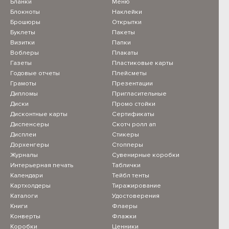
Бланки
Меню
Блокноты
Наклейки
Брошюры
Открытки
Буклеты
Пакеты
Визитки
Папки
Воблеры
Плакаты
Газеты
Пластиковые карты
Годовые отчеты
Плейсметы
Грамоты
Презентации
Дипломы
Пригласительные
Диски
Промо стойки
Дисконтные карты
Сертификаты
Диспенсеры
Скотч ролл ап
Дисплеи
Стикеры
Дорхенгеры
Стопперы
Журналы
Сувенирные коробки
Интерьерная печать
Таблички
Календари
Тейбл тенты
Картхолдеры
Тиражирование
Каталоги
Удостоверения
Книги
Флаеры
Конверты
Флажки
Коробки
Ценники