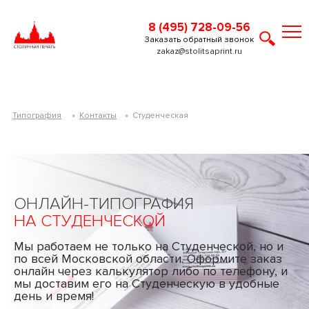
8 (495) 728-09-56
Заказать обратный звонок
zakaz@stolitsaprint.ru
Типография
»
Контакты
»
Студенческая
ОНЛАЙН-ТИПОГРАФИЯ
НА СТУДЕНЧЕСКОЙ
Мы работаем не только на Студенческой, но и
по всей Московской области. Оформите заказ
онлайн через калькулятор либо по телефону, и
мы доставим его на Студенческую в удобные
день и время!