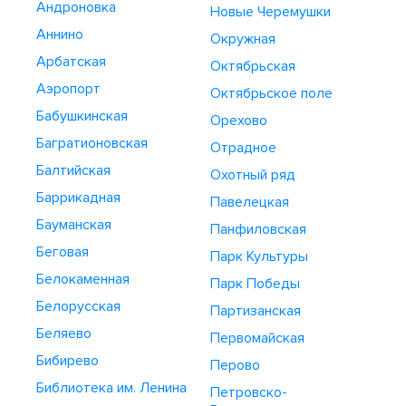
Андроновка
Новые Черемушки
Аннино
Окружная
Арбатская
Октябрьская
Аэропорт
Октябрьское поле
Бабушкинская
Орехово
Багратионовская
Отрадное
Балтийская
Охотный ряд
Баррикадная
Павелецкая
Бауманская
Панфиловская
Беговая
Парк Культуры
Белокаменная
Парк Победы
Белорусская
Партизанская
Беляево
Первомайская
Бибирево
Перово
Библиотека им. Ленина
Петровско-