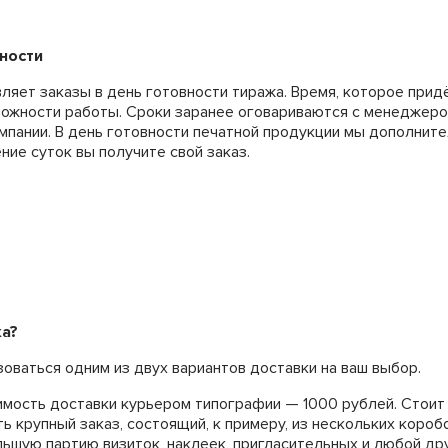
ности
яет заказы в день готовности тиража. Время, которое придё
ложности работы. Сроки заранее оговариваются с менеджером
мпании. В день готовности печатной продукции мы дополнит
ение суток вы получите свой заказ.
ка?
оваться одним из двух вариантов доставки на ваш выбор.
мость доставки курьером типографии — 1000 рублей. Стоит
ь крупный заказ, состоящий, к примеру, из нескольких короб
ольшую партию визиток, наклеек, пригласительных и любой др