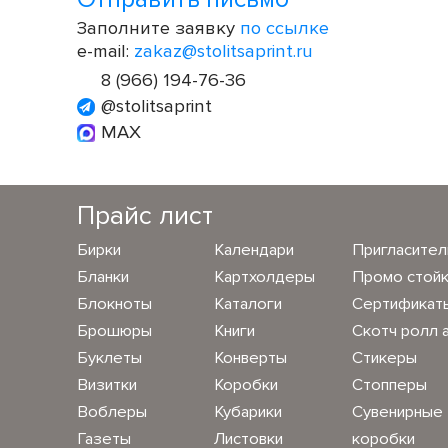
Заполните заявку
по ссылке
e-mail:
zakaz@stolitsaprint.ru
8 (966) 194-76-36
@stolitsaprint
MAX
Прайс лист
Бирки
Календари
Пригласите
Бланки
Картхолдеры
Промо стой
Блокноты
Каталоги
Сертификат
Брошюры
Книги
Скотч ролл 
Буклеты
Конверты
Стикеры
Визитки
Коробки
Стопперы
Воблеры
Кубарики
Сувенирные
Газеты
Листовки
коробки