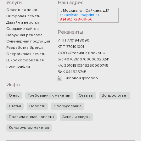
Услуги
Наш адрес
Офсетная печать
г. Москва, ул. Сайкина, д.17
zakaz@stolitsaprint.ru
Цифровая печать
8 (495) 728-09-56
Дизайн и верстка
Создание сайтов
Реквизиты
Наружная реклама
ИНН 7701948090
Сувенирная продукция
КПП 770101001
Разработка бренда
ООО «Столичная печать»
Оперативная печать
р/с 40702810700000020241
Широкоформатная
к/с 30101810345250000745
полиграфия
БИК 044525745
Типовой договор
Инфо
О нас
Требования к макетам
Отзывы
Вопрос-ответ
Статьи
Новости
Оборудование
Правила онлайн оплаты
Акции и скидки
Конструктор макетов