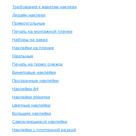
смотреть
Требования к макетам наклеек
подробные требования
Дизайн наклеек
Стоимость доставки
Прямоугольные
скачать
подробные требования
Печать на монтажной пленке
Наименование
Опис
Наборы на заказ
Наклейки на пленке
Доставка пешим курьером
В предел
Овальные
Доставка автотранспортом
В предел
Печать на термо одежду
Виниловые наклейки
До ближайшего пу
Междугородняя доставка
зака
Прозрачные наклейки
Наклейки А4
Срочная доставка
Срочная доставк
Наклейки этикетки
Доставка автотранспортом
Цветные наклейки
Доставка по МО з
(МО)
Большие наклейки
Самоклеющиеся наклейки
Наклейки с плоттерной резкой