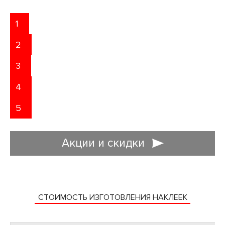
1
2
3
4
5
Акции и скидки
ДОСТАВЛЯЕМ ЗАКАЗЫ ПО МОСКВЕ И
ВСЕЙ РОССИИ
СТОИМОСТЬ ИЗГОТОВЛЕНИЯ НАКЛЕЕК
Доставляем полиграфическую продукцию в любых объемах
ЗАЯВКА НА ДИЗАЙН