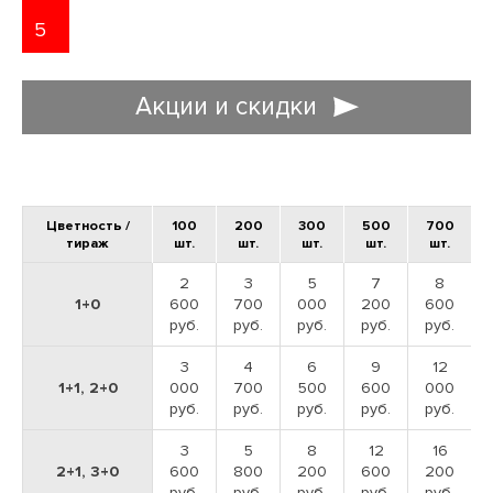
5
Акции и скидки
ДОСТАВЛЯЕМ ЗАКАЗЫ ПО МОСКВЕ И
ВСЕЙ РОССИИ
Цветность /
100
200
300
500
700
тираж
шт.
шт.
шт.
шт.
шт.
Доставляем полиграфическую продукцию в любых объемах
ЗАЯВКА НА ДИЗАЙН
2
3
5
7
8
1+0
600
700
000
200
600
руб.
руб.
руб.
руб.
руб.
3
4
6
9
12
1+1, 2+0
000
700
500
600
000
руб.
руб.
руб.
руб.
руб.
Наличный расчет (для частных лиц)
3
5
8
12
16
2+1, 3+0
600
800
200
600
200
Это самый распространенный способ оплаты, который
Доставка в день готовности
руб.
руб.
руб.
руб.
руб.