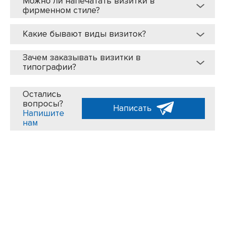
Можно ли напечатать визитки в
фирменном стиле?
Какие бывают виды визиток?
Зачем заказывать визитки в
типографии?
Остались
вопросы?
Написать
Напишите
нам