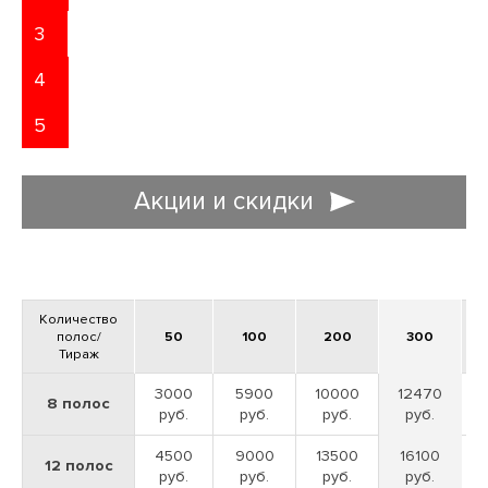
3
4
5
Акции и скидки
ДОСТАВЛЯЕМ ЗАКАЗЫ ПО МОСКВЕ И
ВСЕЙ РОССИИ
Количество
полос/
50
100
200
300
Доставляем полиграфическую продукцию в любых объемах
ЗАЯВКА НА ДИЗАЙН
Тираж
3000
5900
10000
12470
8 полос
руб.
руб.
руб.
руб.
4500
9000
13500
16100
12 полос
руб.
руб.
руб.
руб.