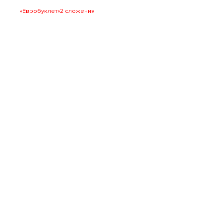
«Евробуклет»
2 сложения