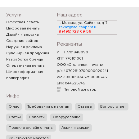
Услуги
Наш адрес
Офсетная печать
г. Москва, ул. Сайкина, д.17
zakaz@stolitsaprint.ru
Цифровая печать
8 (495) 728-09-56
Дизайн и верстка
Создание сайтов
Реквизиты
Наружная реклама
ИНН 7701948090
Сувенирная продукция
КПП 770101001
Разработка бренда
ООО «Столичная печать»
Оперативная печать
р/с 40702810700000020241
Широкоформатная
к/с 30101810345250000745
полиграфия
БИК 044525745
Типовой договор
Инфо
О нас
Требования к макетам
Отзывы
Вопрос-ответ
Статьи
Новости
Оборудование
Правила онлайн оплаты
Акции и скидки
Конструктор макетов