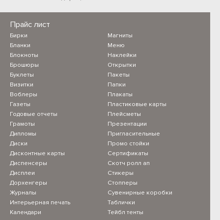
Прайс лист
Бирки
Магниты
Бланки
Меню
Блокноты
Наклейки
Брошюры
Открытки
1
Буклеты
Пакеты
Визитки
Папки
2
Воблеры
Плакаты
Газеты
Пластиковые карты
Годовые отчеты
Плейсметы
3
Грамоты
Презентации
Дипломы
Пригласительные
4
Диски
Промо стойки
Дисконтные карты
Сертификаты
5
Диспенсеры
Скотч ролл ап
Дисплеи
Стикеры
Дорхенгеры
Стопперы
Акции и скидки
Журналы
Сувенирные коробки
Интерьерная печать
Таблички
Календари
Тейбл тенты