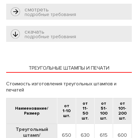
смотреть
подробные требования
скачать
подробные требования
ДОСТАВЛЯЕМ ЗАКАЗЫ ПО МОСКВЕ И
ВСЕЙ РОССИИ
ТРЕУГОЛЬНЫЕ ШТАМПЫ И ПЕЧАТИ
Доставляем полиграфическую продукцию в любых объемах
ЗАЯВКА НА ДИЗАЙН
Стоимость изготовления треугольных штампов и
печатей
от
от
от
от
Наименование/
11-
51-
101-
1-10
Размер
50
100
200
шт.
шт.
шт.
шт.
Наличный расчет (для частных лиц)
Треугольный
штамп/
650
630
615
600
Это самый распространенный способ оплаты, который