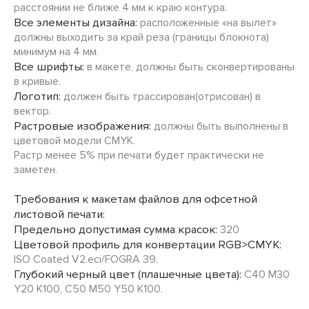
расстоянии не ближе 4 мм к краю контура.
Все элементы дизайна:
расположенные «на вылет»
должны выходить за край реза (границы блокнота)
минимум на 4 мм.
Все шрифты:
в макете, должны быть сконвертированы
в кривые.
Логотип:
должен быть трассирован(отрисован) в
вектор.
Растровые изображения:
должны быть выполнены в
цветовой модели CMYK.
Растр менее 5% при печати будет практически не
заметен.
Требования к макетам файлов для офсетной
листовой печати:
Предельно допустимая сумма красок:
320
Цветовой профиль для конвертации RGB>CMYK:
ISO Coated V2.eci/FOGRA 39.
Глубокий черный цвет (плашечные цвета):
C40 M30
Y20 K100, C50 M50 Y50 K100.