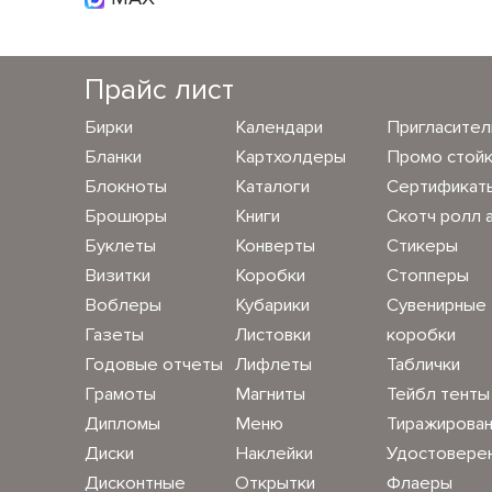
Прайс лист
Бирки
Календари
Пригласите
Бланки
Картхолдеры
Промо стой
Блокноты
Каталоги
Сертификат
Брошюры
Книги
Скотч ролл 
Буклеты
Конверты
Стикеры
Визитки
Коробки
Стопперы
Воблеры
Кубарики
Сувенирные
Газеты
Листовки
коробки
Годовые отчеты
Лифлеты
Таблички
Грамоты
Магниты
Тейбл тенты
Дипломы
Меню
Тиражирова
Диски
Наклейки
Удостовере
Дисконтные
Открытки
Флаеры