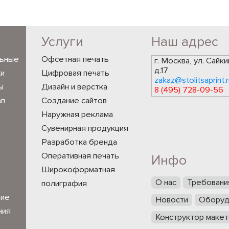
Услуги
Наш адрес
льные
Офсетная печать
г. Москва, ул. Сайки
д.17
ки
Цифровая печать
zakaz@stolitsaprint.r
ы
Дизайн и верстка
8 (495) 728-09-56
ап
Создание сайтов
Наружная реклама
Сувенирная продукция
Разработка бренда
Оперативная печать
Инфо
Широкоформатная
О нас
Требовани
полиграфия
ние
Новости
Оборуд
ния
Конструктор макет