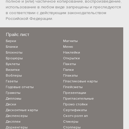
полное и (или) частичное копирование, воспроизведение,
использование в любом виде запрещены и преследуются
в соответствии с действующим законодательством
Российской Федерации.
Прайс лист
Бирки
Магниты
Бланки
Меню
Блокноты
Наклейки
Брошюры
Открытки
Буклеты
Пакеты
Визитки
Папки
Воблеры
Плакаты
Газеты
Пластиковые карты
Годовые отчеты
Плейсметы
Грамоты
Презентации
Дипломы
Пригласительные
Диски
Промо стойки
Дисконтные карты
Сертификаты
Диспенсеры
Скотч ролл ап
Дисплеи
Стикеры
Дорхенгеры
Стопперы