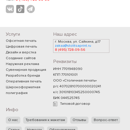
Услуги
Наш адрес
Офсетная печать
г. Москва, ул. Сайкина, д.17
zakaz@stolitsaprint.ru
Цифровая печать
8 (495) 728-09-56
Дизайн и верстка
Создание сайтов
Реквизиты
Наружная реклама
ИНН 7701948090
Сувенирная продукция
КПП 770101001
Разработка бренда
ООО «Столичная печать»
Оперативная печать
р/с 40702810700000020241
Широкоформатная
к/с 30101810345250000745
полиграфия
БИК 044525745
Типовой договор
Инфо
О нас
Требования к макетам
Отзывы
Вопрос-ответ
Статьи
Новости
Оборудование