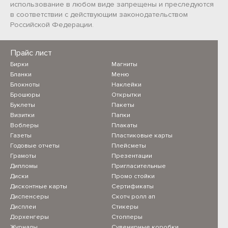
использование в любом виде запрещены и преследуются
в соответствии с действующим законодательством
Российской Федерации.
Прайс лист
Бирки
Магниты
Бланки
Меню
Блокноты
Наклейки
Брошюры
Открытки
Буклеты
Пакеты
Визитки
Папки
Воблеры
Плакаты
Газеты
Пластиковые карты
Годовые отчеты
Плейсметы
Грамоты
Презентации
Дипломы
Пригласительные
Диски
Промо стойки
Дисконтные карты
Сертификаты
Диспенсеры
Скотч ролл ап
Дисплеи
Стикеры
Дорхенгеры
Стопперы
Журналы
Сувенирные коробки