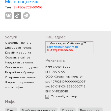
Мы в соцсетях
Тел.:
8 (495) 728-09-56
Услуги
Наш адрес
Офсетная печать
г. Москва, ул. Сайкина, д.17
zakaz@stolitsaprint.ru
Цифровая печать
8 (495) 728-09-56
Дизайн и верстка
Создание сайтов
Реквизиты
Наружная реклама
ИНН 7701948090
Сувенирная продукция
КПП 770101001
Разработка бренда
ООО «Столичная печать»
Оперативная печать
р/с 40702810700000020241
Широкоформатная
к/с 30101810345250000745
полиграфия
БИК 044525745
Типовой договор
Инфо
О нас
Требования к макетам
Отзывы
Вопрос-ответ