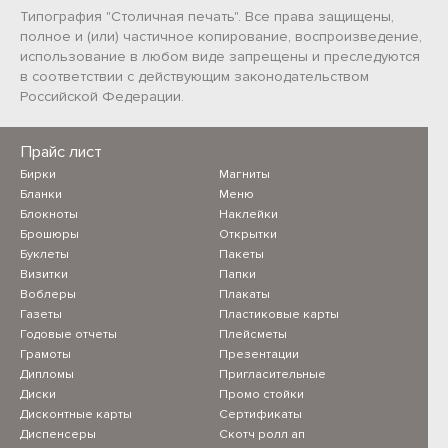
Типография "Столичная печать". Все права защищены,
полное и (или) частичное копирование, воспроизведение,
использование в любом виде запрещены и преследуются
в соответствии с действующим законодательством
Российской Федерации.
Прайс лист
Бирки
Магниты
Бланки
Меню
Блокноты
Наклейки
Брошюры
Открытки
Буклеты
Пакеты
Визитки
Папки
Воблеры
Плакаты
Газеты
Пластиковые карты
Годовые отчеты
Плейсметы
Грамоты
Презентации
Дипломы
Пригласительные
Диски
Промо стойки
Дисконтные карты
Сертификаты
Диспенсеры
Скотч ролл ап