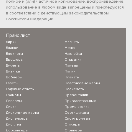
полное и (или) частичное копирование, воспроизведение,
использование в любом виде запрещены и преследуются
в соответствии с действующим законодательством
Российской Федерации.
Прайс лист
Бирки
Магниты
Бланки
Меню
Блокноты
Наклейки
Брошюры
Открытки
Буклеты
Пакеты
Визитки
Папки
Воблеры
Плакаты
Газеты
Пластиковые карты
Годовые отчеты
Плейсметы
Грамоты
Презентации
Дипломы
Пригласительные
Диски
Промо стойки
Дисконтные карты
Сертификаты
Диспенсеры
Скотч ролл ап
Дисплеи
Стикеры
Дорхенгеры
Стопперы