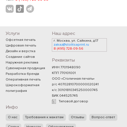
Услуги
Наш адрес
Офсетная печать
г. Москва, ул. Сайкина, д.17
zakaz@stolitsaprint.ru
Цифровая печать
8 (495) 728-09-56
Дизайн и верстка
Создание сайтов
Реквизиты
Наружная реклама
ИНН 7701948090
Сувенирная продукция
КПП 770101001
Разработка бренда
ООО «Столичная печать»
Оперативная печать
р/с 40702810700000020241
Широкоформатная
к/с 30101810345250000745
полиграфия
БИК 044525745
Типовой договор
Инфо
О нас
Требования к макетам
Отзывы
Вопрос-ответ
Статьи
Новости
Оборудование