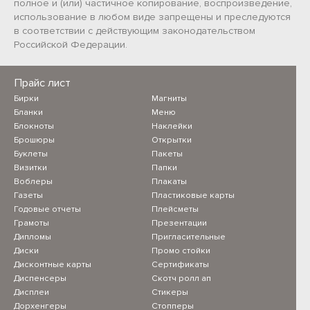
полное и (или) частичное копирование, воспроизведение,
использование в любом виде запрещены и преследуются
в соответствии с действующим законодательством
Российской Федерации.
Прайс лист
Бирки
Магниты
Бланки
Меню
Блокноты
Наклейки
Брошюры
Открытки
Буклеты
Пакеты
Визитки
Папки
Воблеры
Плакаты
Газеты
Пластиковые карты
Годовые отчеты
Плейсметы
Грамоты
Презентации
Дипломы
Пригласительные
Диски
Промо стойки
Дисконтные карты
Сертификаты
Диспенсеры
Скотч ролл ап
Дисплеи
Стикеры
Дорхенгеры
Стопперы