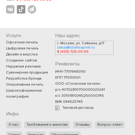
Услуги
Наш адрес
Офсетная печать
г. Москва, ул. Сайкина, д.17
zakaz@stolitsaprint.ru
Цифровая печать
8 (495) 728-09-56
Дизайн и верстка
Создание сайтов
Реквизиты
Наружная реклама
ИНН 7701948090
Сувенирная продукция
КПП 770101001
Разработка бренда
ООО «Столичная печать»
Оперативная печать
р/с 40702810700000020241
Широкоформатная
к/с 30101810345250000745
полиграфия
БИК 044525745
Типовой договор
Инфо
О нас
Требования к макетам
Отзывы
Вопрос-ответ
Статьи
Новости
Оборудование