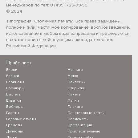
менеджеров по тел: 8 (495) 728-09-56
© 2024
Типография "Столичная печать". Все права защищены,
полное и (или) частичное копирование, воспроизведение,
использование в любом виде запрещены и преследуются
в соответствии с действующим законодательством
Российской Федерации.
Прайс лист
Бирки
Магниты
Бланки
Меню
Блокноты
Наклейки
Брошюры
Открытки
Буклеты
Пакеты
Визитки
Папки
Воблеры
Плакаты
Газеты
Пластиковые карты
Годовые отчеты
Плейсметы
Грамоты
Презентации
Дипломы
Пригласительные
Диски
Промо стойки