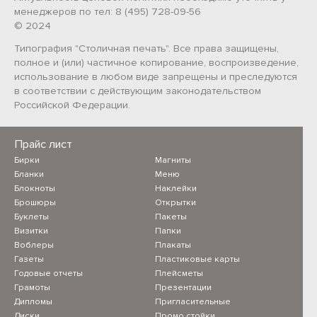
менеджеров по тел: 8 (495) 728-09-56
© 2024
Типография "Столичная печать". Все права защищены,
полное и (или) частичное копирование, воспроизведение,
использование в любом виде запрещены и преследуются
в соответствии с действующим законодательством
Российской Федерации.
Прайс лист
Бирки
Магниты
Бланки
Меню
Блокноты
Наклейки
Брошюры
Открытки
Буклеты
Пакеты
Визитки
Папки
Воблеры
Плакаты
Газеты
Пластиковые карты
Годовые отчеты
Плейсметы
Грамоты
Презентации
Дипломы
Пригласительные
Диски
Промо стойки