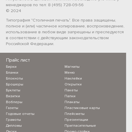
менеджеров по тел: 8 (495) 728-09-56
© 2024
Типография "Столичная печать". Все права защищены,
полное и (или) частичное копирование, воспроизведение,
использование в любом виде запрещены и преследуются
в соответствии с действующим законодательством
Российской Федерации.
Прайс лист
Бирки
Магниты
Бланки
Меню
Блокноты
Наклейки
Брошюры
Открытки
Буклеты
Пакеты
Визитки
Папки
Воблеры
Плакаты
Газеты
Пластиковые карты
Годовые отчеты
Плейсметы
Грамоты
Презентации
Дипломы
Пригласительные
Диски
Промо стойки