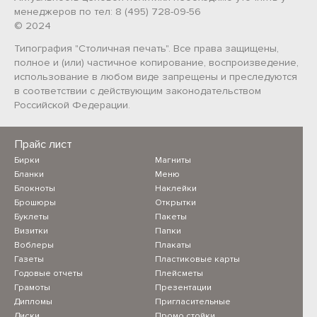
менеджеров по тел: 8 (495) 728-09-56
© 2024
Типография "Столичная печать". Все права защищены,
полное и (или) частичное копирование, воспроизведение,
использование в любом виде запрещены и преследуются
в соответствии с действующим законодательством
Российской Федерации.
Прайс лист
Бирки
Магниты
Бланки
Меню
Блокноты
Наклейки
Брошюры
Открытки
Буклеты
Пакеты
Визитки
Папки
Воблеры
Плакаты
Газеты
Пластиковые карты
Годовые отчеты
Плейсметы
Грамоты
Презентации
Дипломы
Пригласительные
Диски
Промо стойки