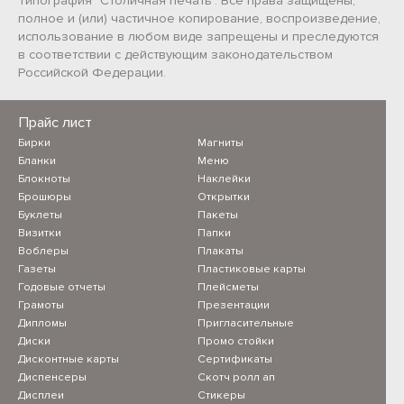
Типография "Столичная печать". Все права защищены,
полное и (или) частичное копирование, воспроизведение,
использование в любом виде запрещены и преследуются
в соответствии с действующим законодательством
Российской Федерации.
Прайс лист
Бирки
Магниты
Бланки
Меню
Блокноты
Наклейки
Брошюры
Открытки
Буклеты
Пакеты
Визитки
Папки
Воблеры
Плакаты
Газеты
Пластиковые карты
Годовые отчеты
Плейсметы
Грамоты
Презентации
Дипломы
Пригласительные
Диски
Промо стойки
Дисконтные карты
Сертификаты
Диспенсеры
Скотч ролл ап
Дисплеи
Стикеры