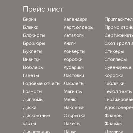
Прайс лист
Бирки
Календари
Пригласите
Бланки
Картхолдеры
Промо стой
Блокноты
Каталоги
Сертификат
Брошюры
Книги
Скотч ролл 
Буклеты
Конверты
Стикеры
Визитки
Коробки
Стопперы
Воблеры
Кубарики
Сувенирные
Газеты
Листовки
коробки
Годовые отчеты
Лифлеты
Таблички
Грамоты
Магниты
Тейбл тенты
Дипломы
Меню
Тиражирова
Диски
Наклейки
Удостовере
Дисконтные
Открытки
Флаеры
карты
Пакеты
Флажки
Диспенсеры
Папки
Ценники