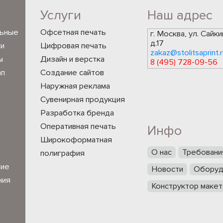
Услуги
Наш адрес
льные
Офсетная печать
г. Москва, ул. Сайки
д.17
ки
Цифровая печать
zakaz@stolitsaprint.r
ы
Дизайн и верстка
8 (495) 728-09-56
ап
Создание сайтов
Наружная реклама
Сувенирная продукция
Разработка бренда
Оперативная печать
Инфо
Широкоформатная
О нас
Требовани
полиграфия
ние
Новости
Оборуд
ния
Конструктор макет