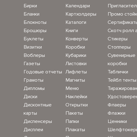
Бирки
Календари
Пригласите
Бланки
Картхолдеры
Промо стой
Блокноты
Каталоги
Сертификат
Брошюры
Книги
Скотч ролл 
Буклеты
Конверты
Стикеры
Визитки
Коробки
Стопперы
Воблеры
Кубарики
Сувенирные
Газеты
Листовки
коробки
Годовые отчеты
Лифлеты
Таблички
Грамоты
Магниты
Тейбл тенты
Дипломы
Меню
Тиражирова
Диски
Наклейки
Удостовере
Дисконтные
Открытки
Флаеры
карты
Пакеты
Флажки
Диспенсеры
Папки
Ценники
Дисплеи
Плакаты
Шелфтокер