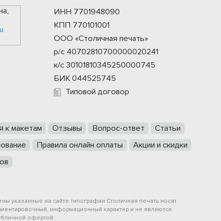
на,
ИНН 7701948090
КПП 770101001
u
ООО «Столичная печать»
р/с 40702810700000020241
к/с 30101810345250000745
БИК 044525745
Типовой договор
я к макетам
Отзывы
Вопрос-ответ
Статьи
ование
Правила онлайн оплаты
Акции и скидки
ов
ены указанные на сайте типографии Столичная печать носят
риентировочный, информационный характер и не являются
убличной офертой.