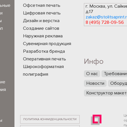
льные
Офсетная печать
г. Москва, ул. Сайки
д.17
ки
Цифровая печать
zakaz@stolitsaprint.r
ы
Дизайн и верстка
8 (495) 728-09-56
ап
Создание сайтов
Наружная реклама
Сувенирная продукция
Разработка бренда
Оперативная печать
Инфо
Широкоформатная
О нас
Требовани
полиграфия
ние
Новости
Оборуд
ния
Конструктор макет
Ц
ПОЛИТИКА КОНФИДЕНЦИАЛЬНОСТИ
ы
о
п