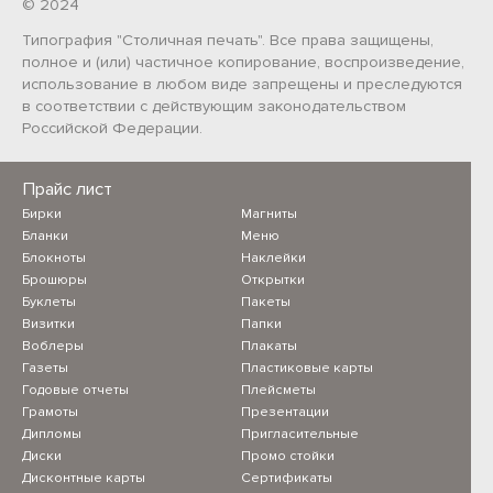
© 2024
Типография "Столичная печать". Все права защищены,
полное и (или) частичное копирование, воспроизведение,
использование в любом виде запрещены и преследуются
в соответствии с действующим законодательством
Российской Федерации.
Прайс лист
Бирки
Магниты
Бланки
Меню
Блокноты
Наклейки
Брошюры
Открытки
Буклеты
Пакеты
Визитки
Папки
Воблеры
Плакаты
Газеты
Пластиковые карты
Годовые отчеты
Плейсметы
Грамоты
Презентации
Дипломы
Пригласительные
Диски
Промо стойки
Дисконтные карты
Сертификаты