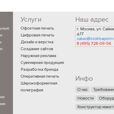
Услуги
Наш адрес
льные
Офсетная печать
г. Москва, ул. Сайки
д.17
ки
Цифровая печать
zakaz@stolitsaprint.r
ы
Дизайн и верстка
8 (495) 728-09-56
ап
Создание сайтов
Наружная реклама
Сувенирная продукция
Разработка бренда
Оперативная печать
Инфо
Широкоформатная
О нас
Требовани
полиграфия
ние
Новости
Оборуд
ния
Конструктор макет