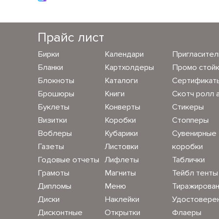
Прайс лист
Бирки
Календари
Пригласите
Бланки
Картхолдеры
Промо стой
Блокноты
Каталоги
Сертификат
Брошюры
Книги
Скотч ролл 
Буклеты
Конверты
Стикеры
Визитки
Коробки
Стопперы
Воблеры
Кубарики
Сувенирные
Газеты
Листовки
коробки
Годовые отчеты
Лифлеты
Таблички
Грамоты
Магниты
Тейбл тенты
Дипломы
Меню
Тиражирова
Диски
Наклейки
Удостовере
Дисконтные
Открытки
Флаеры