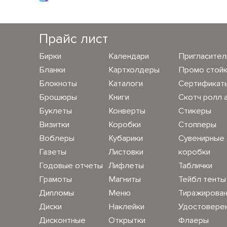
Прайс лист
Бирки
Календари
Пригласите
Бланки
Картхолдеры
Промо стой
Блокноты
Каталоги
Сертификат
Брошюры
Книги
Скотч ролл 
Буклеты
Конверты
Стикеры
Визитки
Коробки
Стопперы
Воблеры
Кубарики
Сувенирные
Газеты
Листовки
коробки
Годовые отчеты
Лифлеты
Таблички
Грамоты
Магниты
Тейбл тенты
Дипломы
Меню
Тиражирова
Диски
Наклейки
Удостовере
Дисконтные
Открытки
Флаеры