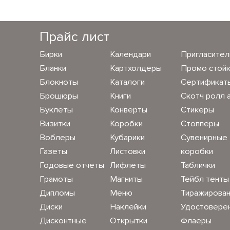
Прайс лист
Бирки
Календари
Пригласите
Бланки
Картхолдеры
Промо стой
Блокноты
Каталоги
Сертификат
Брошюры
Книги
Скотч ролл 
Буклеты
Конверты
Стикеры
Визитки
Коробки
Стопперы
Воблеры
Кубарики
Сувенирные
Газеты
Листовки
коробки
Годовые отчеты
Лифлеты
Таблички
Грамоты
Магниты
Тейбл тенты
Дипломы
Меню
Тиражирова
Диски
Наклейки
Удостовере
Дисконтные
Открытки
Флаеры