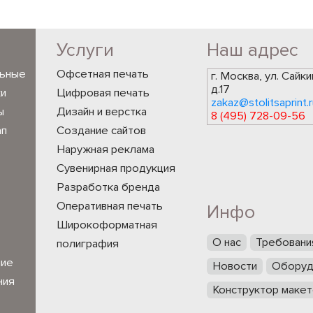
Услуги
Наш адрес
льные
Офсетная печать
г. Москва, ул. Сайки
д.17
ки
Цифровая печать
zakaz@stolitsaprint.r
ы
Дизайн и верстка
8 (495) 728-09-56
ап
Создание сайтов
Наружная реклама
Сувенирная продукция
Разработка бренда
Оперативная печать
Инфо
Широкоформатная
О нас
Требовани
полиграфия
ние
Новости
Оборуд
ния
Конструктор макет