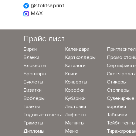
@stolitsaprint
MAX
Прайс лист
Бирки
Календари
Пригласите
Бланки
Картхолдеры
Промо стой
Блокноты
Каталоги
Сертификат
Брошюры
Книги
Скотч ролл 
Буклеты
Конверты
Стикеры
Визитки
Коробки
Стопперы
Воблеры
Кубарики
Сувенирные
Газеты
Листовки
коробки
Годовые отчеты
Лифлеты
Таблички
Грамоты
Магниты
Тейбл тенты
Дипломы
Меню
Тиражирова