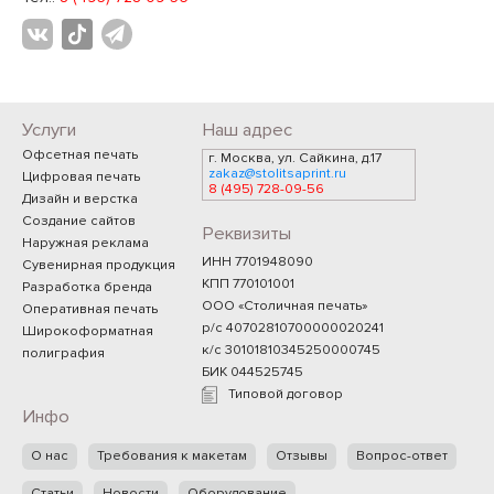
Услуги
Наш адрес
Офсетная печать
г. Москва, ул. Сайкина, д.17
zakaz@stolitsaprint.ru
Цифровая печать
8 (495) 728-09-56
Дизайн и верстка
Создание сайтов
Реквизиты
Наружная реклама
ИНН 7701948090
Сувенирная продукция
КПП 770101001
Разработка бренда
ООО «Столичная печать»
Оперативная печать
р/с 40702810700000020241
Широкоформатная
к/с 30101810345250000745
полиграфия
БИК 044525745
Типовой договор
Инфо
О нас
Требования к макетам
Отзывы
Вопрос-ответ
Статьи
Новости
Оборудование