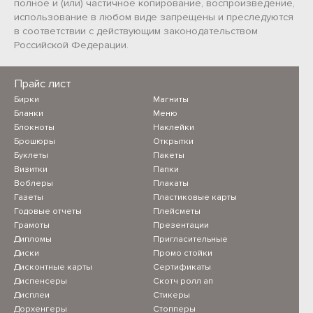
полное и (или) частичное копирование, воспроизведение,
использование в любом виде запрещены и преследуются
в соответствии с действующим законодательством
Российской Федерации.
Прайс лист
Бирки
Магниты
Бланки
Меню
Блокноты
Наклейки
Брошюры
Открытки
Буклеты
Пакеты
Визитки
Папки
Воблеры
Плакаты
Газеты
Пластиковые карты
Годовые отчеты
Плейсметы
Грамоты
Презентации
Дипломы
Пригласительные
Диски
Промо стойки
Дисконтные карты
Сертификаты
Диспенсеры
Скотч ролл ап
Дисплеи
Стикеры
Дорхенгеры
Стопперы