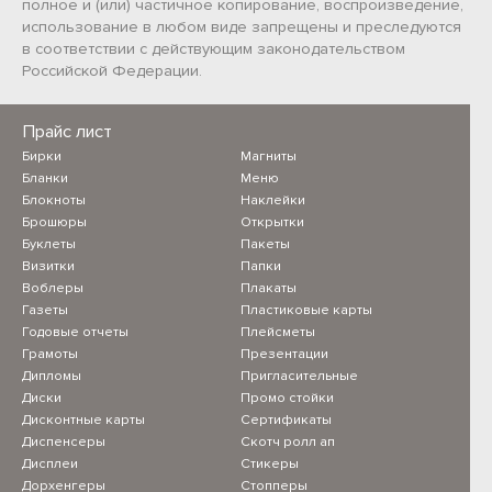
полное и (или) частичное копирование, воспроизведение,
использование в любом виде запрещены и преследуются
в соответствии с действующим законодательством
Российской Федерации.
Прайс лист
Бирки
Магниты
Бланки
Меню
Блокноты
Наклейки
Брошюры
Открытки
Буклеты
Пакеты
Визитки
Папки
Воблеры
Плакаты
Газеты
Пластиковые карты
Годовые отчеты
Плейсметы
Грамоты
Презентации
Дипломы
Пригласительные
Диски
Промо стойки
Дисконтные карты
Сертификаты
Диспенсеры
Скотч ролл ап
Дисплеи
Стикеры
Дорхенгеры
Стопперы