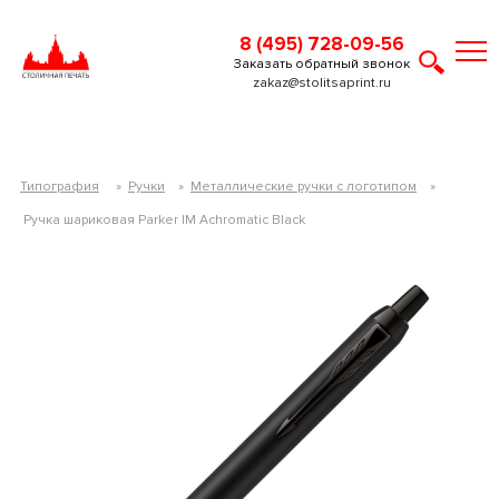
8 (495) 728-09-56
Заказать обратный звонок
zakaz@stolitsaprint.ru
Типография
»
Ручки
»
Металлические ручки с логотипом
»
Ручка шариковая Parker IM Achromatic Black