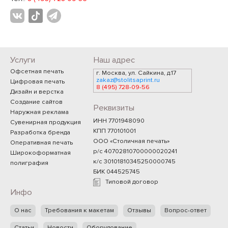
Услуги
Наш адрес
Офсетная печать
г. Москва, ул. Сайкина, д.17
zakaz@stolitsaprint.ru
Цифровая печать
8 (495) 728-09-56
Дизайн и верстка
Создание сайтов
Реквизиты
Наружная реклама
ИНН 7701948090
Сувенирная продукция
КПП 770101001
Разработка бренда
ООО «Столичная печать»
Оперативная печать
р/с 40702810700000020241
Широкоформатная
к/с 30101810345250000745
полиграфия
БИК 044525745
Типовой договор
Инфо
О нас
Требования к макетам
Отзывы
Вопрос-ответ
Статьи
Новости
Оборудование