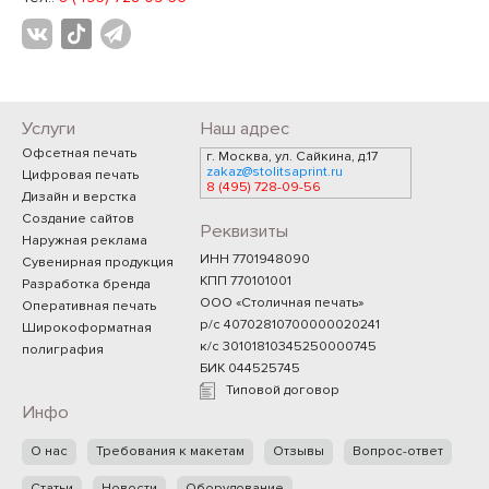
Услуги
Наш адрес
Офсетная печать
г. Москва, ул. Сайкина, д.17
zakaz@stolitsaprint.ru
Цифровая печать
8 (495) 728-09-56
Дизайн и верстка
Создание сайтов
Реквизиты
Наружная реклама
ИНН 7701948090
Сувенирная продукция
КПП 770101001
Разработка бренда
ООО «Столичная печать»
Оперативная печать
р/с 40702810700000020241
Широкоформатная
к/с 30101810345250000745
полиграфия
БИК 044525745
Типовой договор
Инфо
О нас
Требования к макетам
Отзывы
Вопрос-ответ
Статьи
Новости
Оборудование