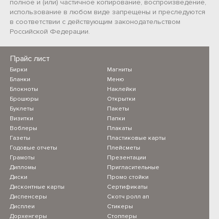
полное и (или) частичное копирование, воспроизведение,
использование в любом виде запрещены и преследуются
в соответствии с действующим законодательством
Российской Федерации.
Прайс лист
Бирки
Магниты
Бланки
Меню
Блокноты
Наклейки
Брошюры
Открытки
Буклеты
Пакеты
Визитки
Папки
Воблеры
Плакаты
Газеты
Пластиковые карты
Годовые отчеты
Плейсметы
Грамоты
Презентации
Дипломы
Пригласительные
Диски
Промо стойки
Дисконтные карты
Сертификаты
Диспенсеры
Скотч ролл ап
Дисплеи
Стикеры
Дорхенгеры
Стопперы