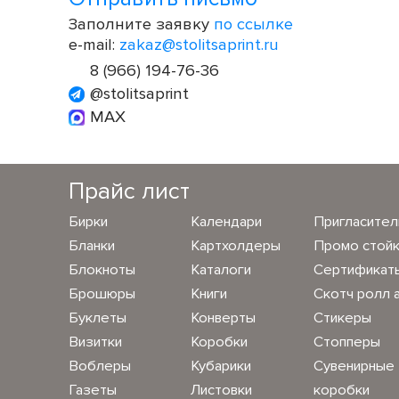
Заполните заявку
по ссылке
e-mail:
zakaz@stolitsaprint.ru
8 (966) 194-76-36
@stolitsaprint
MAX
Прайс лист
Бирки
Календари
Пригласите
Бланки
Картхолдеры
Промо стой
Блокноты
Каталоги
Сертификат
Брошюры
Книги
Скотч ролл 
Буклеты
Конверты
Стикеры
Визитки
Коробки
Стопперы
Воблеры
Кубарики
Сувенирные
Газеты
Листовки
коробки