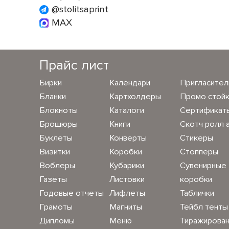
@stolitsaprint
MAX
Прайс лист
Бирки
Календари
Пригласите
Бланки
Картхолдеры
Промо стой
Блокноты
Каталоги
Сертификат
Брошюры
Книги
Скотч ролл 
Буклеты
Конверты
Стикеры
Визитки
Коробки
Стопперы
Воблеры
Кубарики
Сувенирные
Газеты
Листовки
коробки
Годовые отчеты
Лифлеты
Таблички
Грамоты
Магниты
Тейбл тенты
Дипломы
Меню
Тиражирова