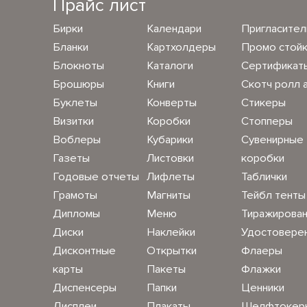
Прайс лист
Бирки
Календари
Пригласите
Бланки
Картхолдеры
Промо стой
Блокноты
Каталоги
Сертификат
Брошюры
Книги
Скотч ролл 
Буклеты
Конверты
Стикеры
Визитки
Коробки
Стопперы
Воблеры
Кубарики
Сувенирные
Газеты
Листовки
коробки
Годовые отчеты
Лифлеты
Таблички
Грамоты
Магниты
Тейбл тенты
Дипломы
Меню
Тиражирова
Диски
Наклейки
Удостовере
Дисконтные
Открытки
Флаеры
карты
Пакеты
Флажки
Диспенсеры
Папки
Ценники
Дисплеи
Плакаты
Шелфтокер