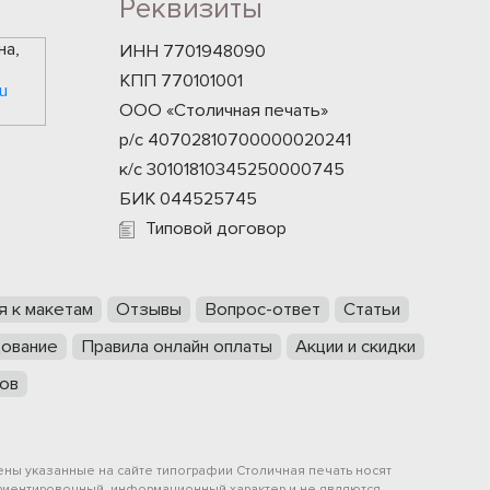
Реквизиты
на,
ИНН 7701948090
КПП 770101001
u
ООО «Столичная печать»
р/с 40702810700000020241
к/с 30101810345250000745
БИК 044525745
Типовой договор
я к макетам
Отзывы
Вопрос-ответ
Статьи
ование
Правила онлайн оплаты
Акции и скидки
ов
ены указанные на сайте типографии Столичная печать носят
риентировочный, информационный характер и не являются