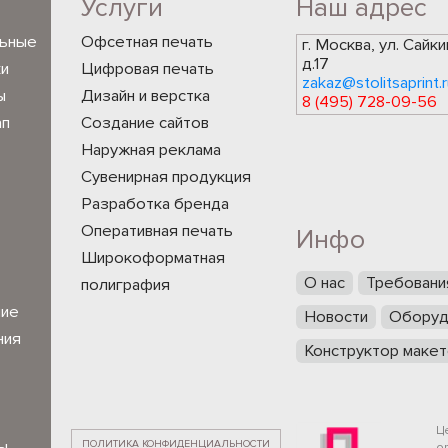
Услуги
Наш адрес
льные
Офсетная печать
г. Москва, ул. Сайки
д.17
ки
Цифровая печать
zakaz@stolitsaprint.r
ы
Дизайн и верстка
8 (495) 728-09-56
ап
Создание сайтов
Наружная реклама
Сувенирная продукция
Разработка бренда
Оперативная печать
Инфо
Широкоформатная
О нас
Требовани
полиграфия
ние
Новости
Оборуд
ния
Конструктор макет
Ц
ПОЛИТИКА КОНФИДЕНЦИАЛЬНОСТИ
ы
о