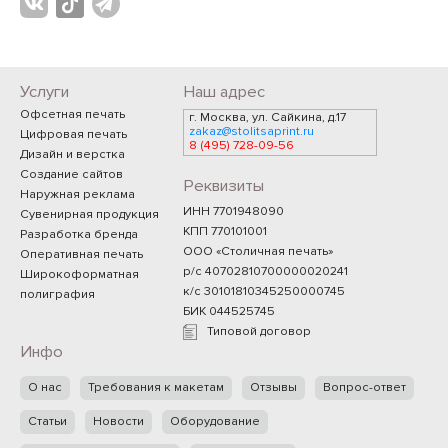
Услуги
Наш адрес
Офсетная печать
г. Москва, ул. Сайкина, д.17
zakaz@stolitsaprint.ru
Цифровая печать
8 (495) 728-09-56
Дизайн и верстка
Создание сайтов
Реквизиты
Наружная реклама
ИНН 7701948090
Сувенирная продукция
КПП 770101001
Разработка бренда
ООО «Столичная печать»
Оперативная печать
р/с 40702810700000020241
Широкоформатная
к/с 30101810345250000745
полиграфия
БИК 044525745
Типовой договор
Инфо
О нас
Требования к макетам
Отзывы
Вопрос-ответ
Статьи
Новости
Оборудование