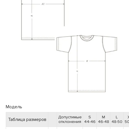
Модель
Допустимые
S
M
L
Таблица размеров
отклонения
44-46
46-48
48-50
50