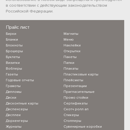
в соответствии с действующим законодательством
Российской Федерации.
Прайс лист
Бирки
Магниты
Бланки
Меню
Блокноты
Наклейки
Брошюры
Открытки
Буклеты
Пакеты
Визитки
Папки
Воблеры
Плакаты
Газеты
Пластиковые карты
Годовые отчеты
Плейсметы
Грамоты
Презентации
Дипломы
Пригласительные
Диски
Промо стойки
Дисконтные карты
Сертификаты
Диспенсеры
Скотч ролл ап
Дисплеи
Стикеры
Дорхенгеры
Стопперы
Журналы
Сувенирные коробки