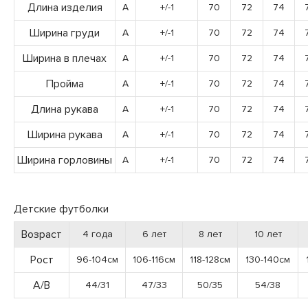
Длина изделия
A
+/-1
70
72
74
Ширина груди
A
+/-1
70
72
74
Ширина в плечах
A
+/-1
70
72
74
Пройма
A
+/-1
70
72
74
Длина рукава
A
+/-1
70
72
74
Ширина рукава
A
+/-1
70
72
74
Ширина горловины
A
+/-1
70
72
74
Детские футболки
Возраст
4 года
6 лет
8 лет
10 лет
Рост
96-104см
106-116см
118-128см
130-140см
А/В
44/31
47/33
50/35
54/38