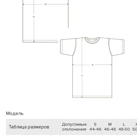
Модель
Допустимые
S
M
L
Таблица размеров
отклонения
44-46
46-48
48-50
50