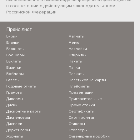
в соответствии с действующим законодательством
Российской Федерации.
Прайс лист
Бирки
Магниты
Бланки
Меню
Блокноты
Наклейки
Брошюры
Открытки
Буклеты
Пакеты
Визитки
Папки
Воблеры
Плакаты
Газеты
Пластиковые карты
Годовые отчеты
Плейсметы
Грамоты
Презентации
Дипломы
Пригласительные
Диски
Промо стойки
Дисконтные карты
Сертификаты
Диспенсеры
Скотч ролл ап
Дисплеи
Стикеры
Дорхенгеры
Стопперы
Журналы
Сувенирные коробки