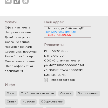
Услуги
Наш адрес
Офсетная печать
г. Москва, ул. Сайкина, д.17
zakaz@stolitsaprint.ru
Цифровая печать
8 (495) 728-09-56
Дизайн и верстка
Создание сайтов
Реквизиты
Наружная реклама
ИНН 7701948090
Сувенирная продукция
КПП 770101001
Разработка бренда
ООО «Столичная печать»
Оперативная печать
р/с 40702810700000020241
Широкоформатная
к/с 30101810345250000745
полиграфия
БИК 044525745
Типовой договор
Инфо
О нас
Требования к макетам
Отзывы
Вопрос-ответ
Статьи
Новости
Оборудование