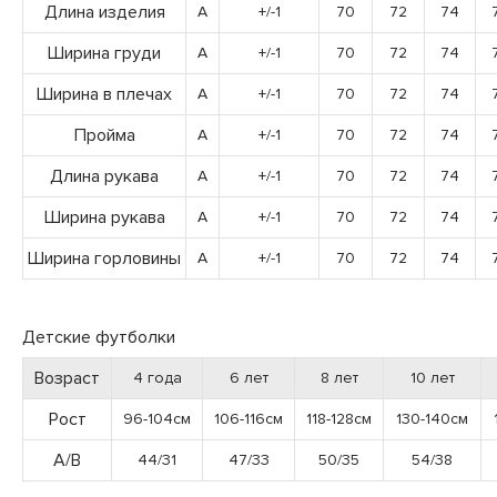
Длина изделия
A
+/-1
70
72
74
Ширина груди
A
+/-1
70
72
74
Ширина в плечах
A
+/-1
70
72
74
Пройма
A
+/-1
70
72
74
Длина рукава
A
+/-1
70
72
74
Ширина рукава
A
+/-1
70
72
74
Ширина горловины
A
+/-1
70
72
74
Детские футболки
Возраст
4 года
6 лет
8 лет
10 лет
Рост
96-104см
106-116см
118-128см
130-140см
А/В
44/31
47/33
50/35
54/38