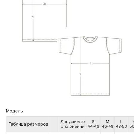
Модель
Допустимые
S
M
L
Таблица размеров
отклонения
44-46
46-48
48-50
50