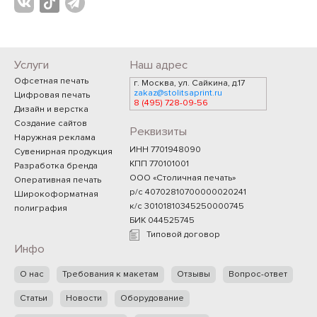
Услуги
Наш адрес
Офсетная печать
г. Москва, ул. Сайкина, д.17
zakaz@stolitsaprint.ru
Цифровая печать
8 (495) 728-09-56
Дизайн и верстка
Создание сайтов
Реквизиты
Наружная реклама
ИНН 7701948090
Сувенирная продукция
КПП 770101001
Разработка бренда
ООО «Столичная печать»
Оперативная печать
р/с 40702810700000020241
Широкоформатная
к/с 30101810345250000745
полиграфия
БИК 044525745
Типовой договор
Инфо
О нас
Требования к макетам
Отзывы
Вопрос-ответ
Статьи
Новости
Оборудование