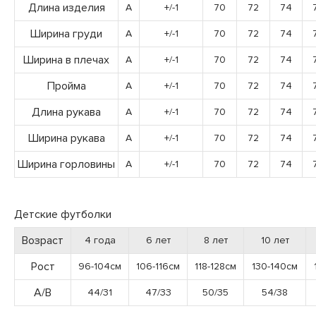
Длина изделия
A
+/-1
70
72
74
Ширина груди
A
+/-1
70
72
74
Ширина в плечах
A
+/-1
70
72
74
Пройма
A
+/-1
70
72
74
Длина рукава
A
+/-1
70
72
74
Ширина рукава
A
+/-1
70
72
74
Ширина горловины
A
+/-1
70
72
74
Детские футболки
Возраст
4 года
6 лет
8 лет
10 лет
Рост
96-104см
106-116см
118-128см
130-140см
А/В
44/31
47/33
50/35
54/38