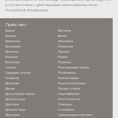
в соответствии с действующим законодательством
Российской Федерации.
Прайс лист
Бирки
Магниты
Бланки
Меню
Блокноты
Наклейки
Брошюры
Открытки
Буклеты
Пакеты
Визитки
Папки
Воблеры
Плакаты
Газеты
Пластиковые карты
Годовые отчеты
Плейсметы
Грамоты
Презентации
Дипломы
Пригласительные
Диски
Промо стойки
Дисконтные карты
Сертификаты
Диспенсеры
Скотч ролл ап
Дисплеи
Стикеры
Дорхенгеры
Стопперы
Журналы
Сувенирные коробки