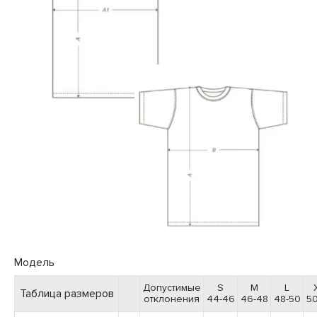
Модель
Допустимые
S
M
L
Таблица размеров
отклонения
44-46
46-48
48-50
50