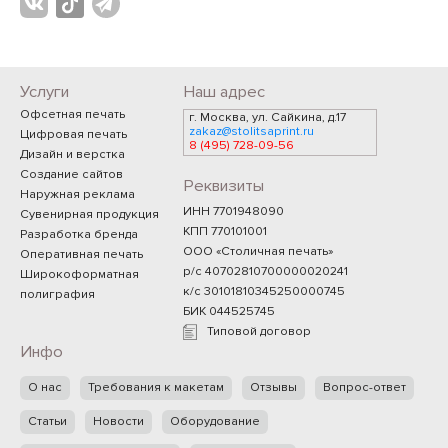
Услуги
Наш адрес
Офсетная печать
г. Москва, ул. Сайкина, д.17
zakaz@stolitsaprint.ru
Цифровая печать
8 (495) 728-09-56
Дизайн и верстка
Создание сайтов
Реквизиты
Наружная реклама
ИНН 7701948090
Сувенирная продукция
КПП 770101001
Разработка бренда
ООО «Столичная печать»
Оперативная печать
р/с 40702810700000020241
Широкоформатная
к/с 30101810345250000745
полиграфия
БИК 044525745
Типовой договор
Инфо
О нас
Требования к макетам
Отзывы
Вопрос-ответ
Статьи
Новости
Оборудование