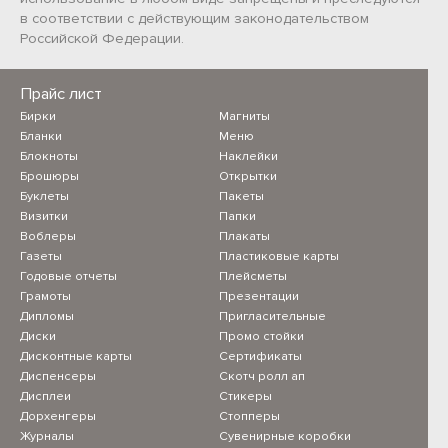
в соответствии с действующим законодательством
Российской Федерации.
Прайс лист
Бирки
Магниты
Бланки
Меню
Блокноты
Наклейки
Брошюры
Открытки
Буклеты
Пакеты
Визитки
Папки
Воблеры
Плакаты
Газеты
Пластиковые карты
Годовые отчеты
Плейсметы
Грамоты
Презентации
Дипломы
Пригласительные
Диски
Промо стойки
Дисконтные карты
Сертификаты
Диспенсеры
Скотч ролл ап
Дисплеи
Стикеры
Дорхенгеры
Стопперы
Журналы
Сувенирные коробки