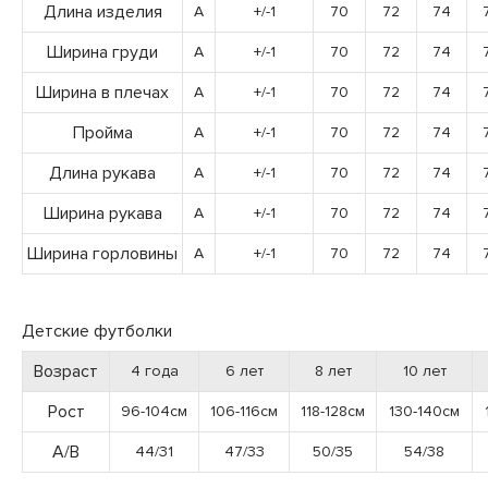
Длина изделия
A
+/-1
70
72
74
Ширина груди
A
+/-1
70
72
74
Ширина в плечах
A
+/-1
70
72
74
Пройма
A
+/-1
70
72
74
Длина рукава
A
+/-1
70
72
74
Ширина рукава
A
+/-1
70
72
74
Ширина горловины
A
+/-1
70
72
74
Детские футболки
Возраст
4 года
6 лет
8 лет
10 лет
Рост
96-104см
106-116см
118-128см
130-140см
А/В
44/31
47/33
50/35
54/38