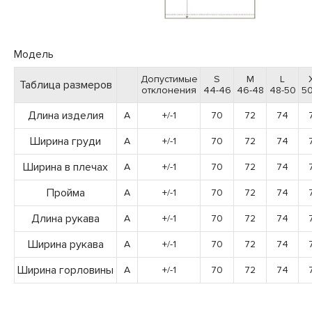
Модель
Допустимые
S
M
L
Таблица размеров
отклонения
44-46
46-48
48-50
50
Длина изделия
A
+/-1
70
72
74
Ширина груди
A
+/-1
70
72
74
Ширина в плечах
A
+/-1
70
72
74
Пройма
A
+/-1
70
72
74
Длина рукава
A
+/-1
70
72
74
Ширина рукава
A
+/-1
70
72
74
Ширина горловины
A
+/-1
70
72
74