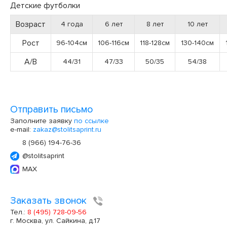
Детские футболки
Возраст
4 года
6 лет
8 лет
10 лет
Рост
96-104см
106-116см
118-128см
130-140см
А/В
44/31
47/33
50/35
54/38
Отправить письмо
Заполните заявку
по ссылке
e-mail:
zakaz@stolitsaprint.ru
8 (966) 194-76-36
@stolitsaprint
MAX
Заказать звонок
Тел.:
8 (495) 728-09-56
г. Москва, ул. Сайкина, д.17