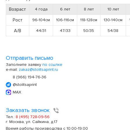
Возраст
4 года
6 лет
8 лет
10 лет
Рост
96-104см
106-116см
118-128см
130-140см
А/В
44/31
47/33
50/35
54/38
Отправить письмо
Заполните заявку
по ссылке
e-mail:
zakaz@stolitsaprint.ru
8 (966) 194-76-36
@stolitsaprint
MAX
Заказать звонок
Тел.:
8 (495) 728-09-56
г. Москва, ул. Сайкина, д.17
Время работы производства с 10:00-19:00