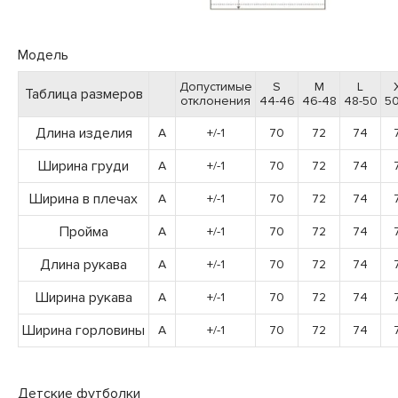
Модель
Допустимые
S
M
L
Таблица размеров
отклонения
44-46
46-48
48-50
50
Длина изделия
A
+/-1
70
72
74
Ширина груди
A
+/-1
70
72
74
Ширина в плечах
A
+/-1
70
72
74
Пройма
A
+/-1
70
72
74
Длина рукава
A
+/-1
70
72
74
Ширина рукава
A
+/-1
70
72
74
Ширина горловины
A
+/-1
70
72
74
Детские футболки