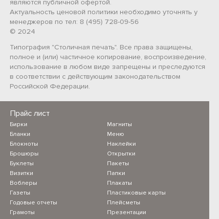
являются публичной офертой.
Актуальность ценовой политики необходимо уточнять у
менеджеров по тел: 8 (495) 728-09-56
© 2024
Типография "Столичная печать". Все права защищены,
полное и (или) частичное копирование, воспроизведение,
использование в любом виде запрещены и преследуются
в соответствии с действующим законодательством
Российской Федерации.
Прайс лист
Бирки
Магниты
Бланки
Меню
Блокноты
Наклейки
Брошюры
Открытки
Буклеты
Пакеты
Визитки
Папки
Воблеры
Плакаты
Газеты
Пластиковые карты
Годовые отчеты
Плейсметы
Грамоты
Презентации