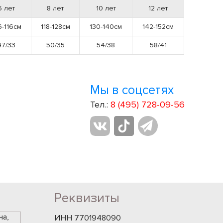
6 лет
8 лет
10 лет
12 лет
6-116см
118-128см
130-140см
142-152см
47/33
50/35
54/38
58/41
Мы в соцсетях
Тел.:
8 (495) 728-09-56
Реквизиты
на,
ИНН 7701948090