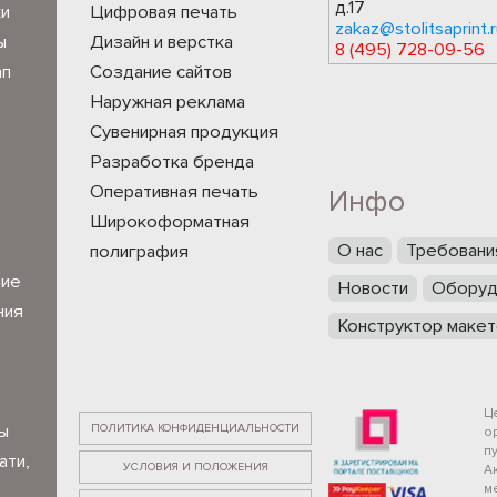
д.17
ки
Цифровая печать
zakaz@stolitsaprint.r
ы
Дизайн и верстка
8 (495) 728-09-56
ап
Создание сайтов
Наружная реклама
Сувенирная продукция
Разработка бренда
Оперативная печать
Инфо
Широкоформатная
О нас
Требовани
полиграфия
ние
Новости
Оборуд
ния
Конструктор макет
Ц
ПОЛИТИКА КОНФИДЕНЦИАЛЬНОСТИ
ы
о
п
ати,
УСЛОВИЯ И ПОЛОЖЕНИЯ
А
ме