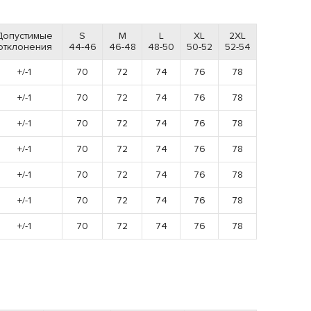
Допустимые
S
M
L
XL
2XL
отклонения
44-46
46-48
48-50
50-52
52-54
+/-1
70
72
74
76
78
+/-1
70
72
74
76
78
+/-1
70
72
74
76
78
+/-1
70
72
74
76
78
+/-1
70
72
74
76
78
+/-1
70
72
74
76
78
+/-1
70
72
74
76
78