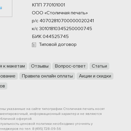
КПП 770101001
u
ООО «Столичная печать»
р/с 40702810700000020241
к/с 30101810345250000745
БИК 044525745
Типовой договор
я к макетам
Отзывы
Вопрос-ответ
Статьи
ование
Правила онлайн оплаты
Акции и скидки
ов
ены указанные на сайте типографии Столичная печать носят
риентировочный, информационный характер и не являются
убличной офертой.
ктуальность ценовой политики необходимо уточнять у
неджеров по тел: 8 (495) 728-09-56