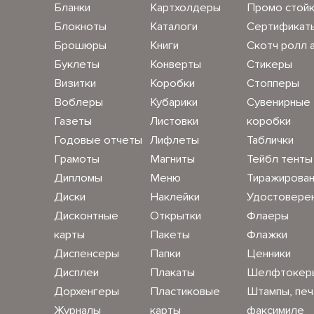
Бланки
Картхолдеры
Промо стой
Блокноты
Каталоги
Сертификат
Брошюры
Книги
Скотч ролл 
Буклеты
Конверты
Стикеры
Визитки
Коробки
Стопперы
Воблеры
Кубарики
Сувенирные
Газеты
Листовки
коробки
Годовые отчеты
Лифлеты
Таблички
Грамоты
Магниты
Тейбл тенты
Дипломы
Меню
Тиражирова
Диски
Наклейки
Удостовере
Дисконтные
Открытки
Флаеры
карты
Пакеты
Флажки
Диспенсеры
Папки
Ценники
Дисплеи
Плакаты
Шелфтокер
Дорхенгеры
Пластиковые
Штампы, печ
Журналы
карты
факсимиле