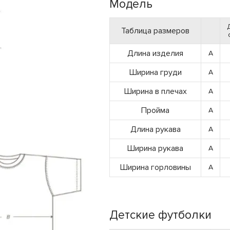
Модель
Таблица размеров
Длина изделия
A
Ширина груди
A
Ширина в плечах
A
Пройма
A
Длина рукава
A
Ширина рукава
A
Ширина горловины
A
Детские футболки