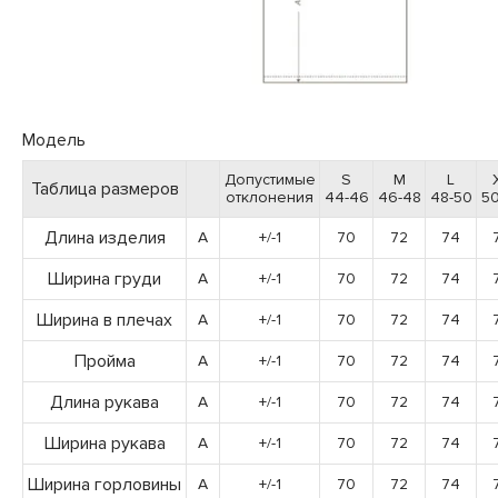
Модель
Допустимые
S
M
L
Таблица размеров
отклонения
44-46
46-48
48-50
50
Длина изделия
A
+/-1
70
72
74
Ширина груди
A
+/-1
70
72
74
Ширина в плечах
A
+/-1
70
72
74
Пройма
A
+/-1
70
72
74
Длина рукава
A
+/-1
70
72
74
Ширина рукава
A
+/-1
70
72
74
Ширина горловины
A
+/-1
70
72
74