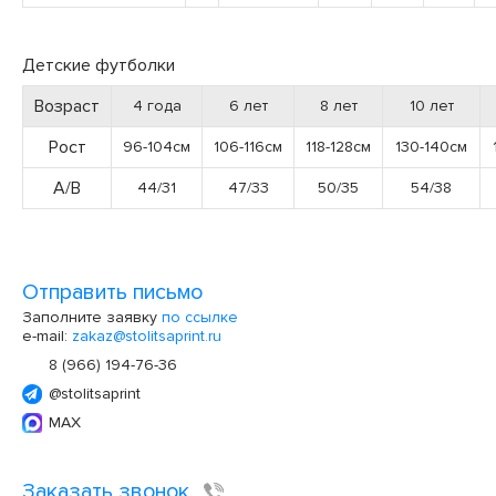
Детские футболки
Возраст
4 года
6 лет
8 лет
10 лет
Рост
96-104см
106-116см
118-128см
130-140см
А/В
44/31
47/33
50/35
54/38
Отправить письмо
Заполните заявку
по ссылке
e-mail:
zakaz@stolitsaprint.ru
8 (966) 194-76-36
@stolitsaprint
MAX
Заказать звонок