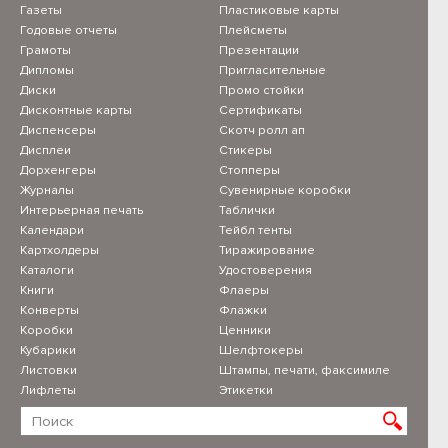
Газеты
Пластиковые карты
Годовые отчеты
Плейсметы
Грамоты
Презентации
Дипломы
Пригласительные
Диски
Промо стойки
Дисконтные карты
Сертификаты
Диспенсеры
Скотч ролл ап
Дисплеи
Стикеры
Дорхенгеры
Стопперы
Журналы
Сувенирные коробки
Интерьерная печать
Таблички
Календари
Тейбл тенты
Картхолдеры
Тиражирование
Каталоги
Удостоверения
Книги
Флаеры
Конверты
Флажки
Коробки
Ценники
Кубарики
Шелфтокеры
Листовки
Штампы, печати, факсимиле
Лифлеты
Этикетки