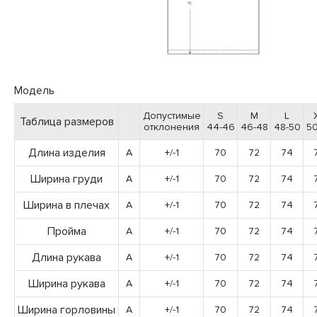
Модель
Допустимые
S
M
L
Таблица размеров
отклонения
44-46
46-48
48-50
50
Длина изделия
A
+/-1
70
72
74
Ширина груди
A
+/-1
70
72
74
Ширина в плечах
A
+/-1
70
72
74
Пройма
A
+/-1
70
72
74
Длина рукава
A
+/-1
70
72
74
Ширина рукава
A
+/-1
70
72
74
Ширина горловины
A
+/-1
70
72
74