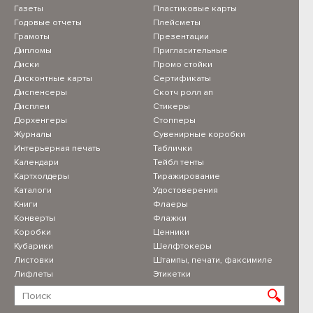
Газеты
Пластиковые карты
Годовые отчеты
Плейсметы
Грамоты
Презентации
Дипломы
Пригласительные
Диски
Промо стойки
Дисконтные карты
Сертификаты
Диспенсеры
Скотч ролл ап
Дисплеи
Стикеры
Дорхенгеры
Стопперы
Журналы
Сувенирные коробки
Интерьерная печать
Таблички
Календари
Тейбл тенты
Картхолдеры
Тиражирование
Каталоги
Удостоверения
Книги
Флаеры
Конверты
Флажки
Коробки
Ценники
Кубарики
Шелфтокеры
Листовки
Штампы, печати, факсимиле
Лифлеты
Этикетки