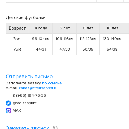
Детские футболки
Возраст
4 года
6 лет
8 лет
10 лет
Рост
96-104см
106-116см
118-128см
130-140см
А/В
44/31
47/33
50/35
54/38
Отправить письмо
Заполните заявку
по ссылке
e-mail:
zakaz@stolitsaprint.ru
8 (966) 194-76-36
@stolitsaprint
MAX
Заказать звонок